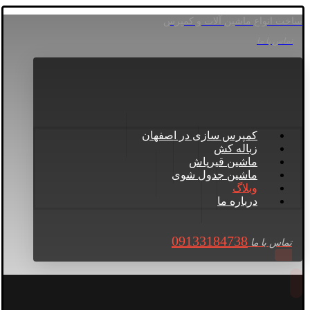
ساخت انواع ماشین آلات و کمپرس
تماس با ما
کمپرس سازی در اصفهان
زباله کش
ماشین قیرپاش
ماشین جدول شوی
وبلاگ
درباره ما
09133184738
تماس با ما