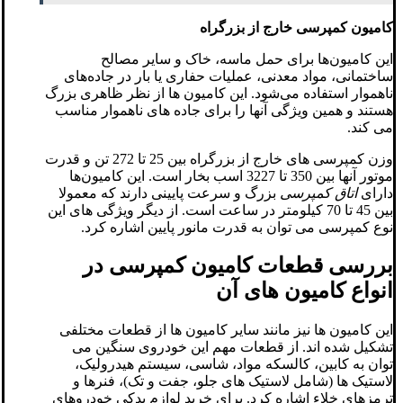
کامیون کمپرسی خارج از بزرگراه
این کامیون‌ها برای حمل ماسه، خاک و سایر مصالح
ساختمانی، مواد معدنی، عملیات حفاری یا بار در جاده‌های
ناهموار استفاده می‌شود. این کامیون ها از نظر ظاهری بزرگ
هستند و همین ویژگی آنها را برای جاده های ناهموار مناسب
می کند.
وزن کمپرسی های خارج از بزرگراه بین 25 تا 272 تن و قدرت
موتور آنها بین 350 تا 3227 اسب بخار است. این کامیون‌ها
دارای
اتاق کمپرسی
بزرگ و سرعت پایینی دارند که معمولا
بین 45 تا 70 کیلومتر در ساعت است. از دیگر ویژگی های این
نوع کمپرسی می توان به قدرت مانور پایین اشاره کرد.
بررسی قطعات کامیون کمپرسی در
انواع کامیون های آن
این کامیون ها نیز مانند سایر کامیون ها از قطعات مختلفی
تشکیل شده اند. از قطعات مهم این خودروی سنگین می
توان به کابین، کالسکه مواد، شاسی، سیستم هیدرولیک،
لاستیک ها (شامل لاستیک های جلو، جفت و تک)، فنرها و
ترمزهای خلاء اشاره کرد. برای خرید لوازم یدکی خودروهای