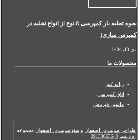
نحوه تخلیه بار کمپرسی 8 نوع از انواع تخلیه در
کمپرس سازی!
دی 13, 1404
محصولات ما
زباله کش
اتاق کمپرسی
ماشین قیرپاش
طراحی سایت در اصفهان
و
سئو سایت در اصفهان
مجموعه
اوج شید
09133663640