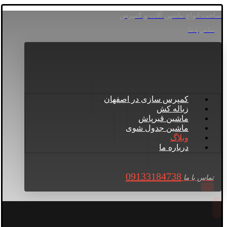
ساخت انواع ماشین آلات و کمپرس
تماس با ما
کمپرس سازی در اصفهان
زباله کش
ماشین قیرپاش
ماشین جدول شوی
وبلاگ
درباره ما
09133184738
تماس با ما