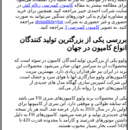
برای مطالعه بیشتر به مقاله
کامیون کمپرسی زباله کش
در
سایت شرکت احمدی خیبر مراجعه کنید. همچنین برای خرید
و مشاوره لوازم یدکی خودروهای سنگین می‌توانید به صورت
حضوری و غیر حضوری به شرکت
ahmadikheybar
مراجعه
کنید. به تصویر
کامیون کمپرسی 3
مراجعه کنید.
بررسی یکی از بزرگترین تولید کنندگان
انواع کامیون در جهان
ولوو یکی از بزرگترین تولیدکنندگان کامیون در سوئد است که
محصولات آن به سراسر جهان صادر می‌شود. محصولات این
برند در ایران نیز طرفداران زیادی دارد. مهمترین مزیت
کامیون‌های ولوو سازگاری آنها با هوای سرد و خشک است.
این شرکت
کمپرس سازی
گهگاه مدل های جدیدی از
کامیون‌های خود را روانه بازار می‌کند.
یکی از محصولات برند ولوو کامیون‌های سری FH می باشد
که سابقه طولانی و موفقی دارد. این سری از کامیونها برای
اولین بار در سال 2010 به بازار عرضه شد. البته هر بار نسخه
های جدیدتری تولید و عرضه می‌شود. کامیون‌های FH به دلیل
داشتن موتورهای قدرتمند و کارآمد با محدوده قدرت 420 تا
5420 اسب بخار بسیار محبوب هستند.