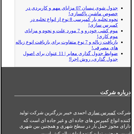
جدول شوی نیسان 07 مزایای مهم و کاربردی در
خصوص ماشین پاکسازی!
نحوه تخلیه بار کمپرسی 8 نوع از انواع تخلیه در
کمپرس سازی!
موم کشی خودرو و 7 مورد علت و نحوه و مزایای
موم کاری!
بازیافت زباله و 7 نوع متفاوت برای بازیافت انوع زباله
های مصرفی!
ضوابط جدول گذاری معابر | 11 عنوان برای اصول
جدول گذاری، روش اجرا!
درباره شرکت
شرکت
کمپرس سازی
احمدی خیبر بزرگترین شرکت تولید
کننده انواع کمپرس های جاده ای و غیر جاده ای است که
دارای مجوز حمل بار در سطح شهری و همچنین بین شهری
است. همچنین تولید کننده انواع
زباله کش
است.