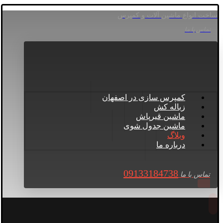
ساخت انواع ماشین آلات و کمپرس
تماس با ما
کمپرس سازی در اصفهان
زباله کش
ماشین قیرپاش
ماشین جدول شوی
وبلاگ
درباره ما
09133184738
تماس با ما