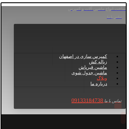
ساخت انواع ماشین آلات و کمپرس
تماس با ما
کمپرس سازی در اصفهان
زباله کش
ماشین قیرپاش
ماشین جدول شوی
وبلاگ
درباره ما
09133184738
تماس با ما