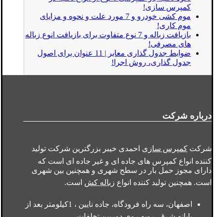
کمپرس سازی!
موم کشی خودرو و 7 مورد علت و نحوه و مزایای
موم کاری!
بازیافت زباله و 7 نوع متفاوت برای بازیافت انوع زباله
های مصرفی!
ضوابط جدول گذاری معابر | 11 عنوان برای اصول
جدول گذاری، روش اجرا!
درباره شرکت
شرکت
کمپرس سازی
احمدی خیبر بزرگترین شرکت تولید
کننده انواع کمپرس های جاده ای و غیر جاده ای است که
دارای مجوز حمل بار در سطح شهری و همچنین بین شهری
است. همچنین تولید کننده انواع
زباله کش
است.
اصفهان، سه راه فرودگاه، جاده نایین ، 1کیلومتر بعد از
پایانه شرق، روبه روی دوربین تخلفات