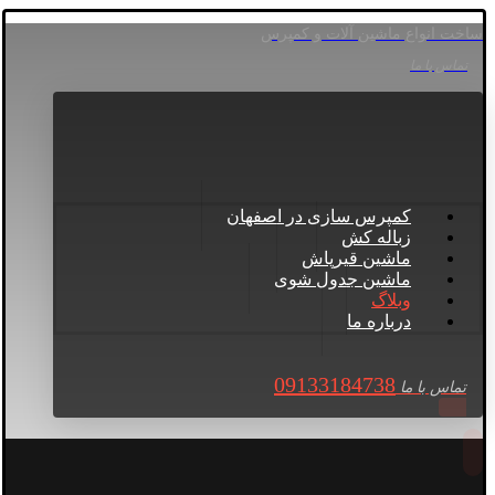
ساخت انواع ماشین آلات و کمپرس
تماس با ما
کمپرس سازی در اصفهان
زباله کش
ماشین قیرپاش
ماشین جدول شوی
وبلاگ
درباره ما
09133184738
تماس با ما