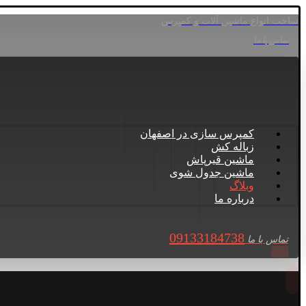
ساخت انواع ماشین آلات و کمپرس
تماس با ما
کمپرس سازی در اصفهان
زباله کش
ماشین قیرپاش
ماشین جدول شوی
وبلاگ
درباره ما
09133184738
تماس با ما