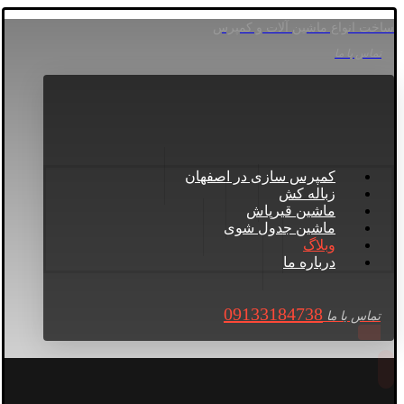
ساخت انواع ماشین آلات و کمپرس
تماس با ما
کمپرس سازی در اصفهان
زباله کش
ماشین قیرپاش
ماشین جدول شوی
وبلاگ
درباره ما
09133184738
تماس با ما