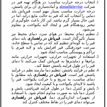
انتخاب درجه حرارت مناسب: در هنگام تهیه قیر در
شرکت
ahmadikheybar
و آماده‌سازی آن برای پاشش،
درجه حرارت مناسب بسیار مهم است. قیرپاش باید
دمایی را انتخاب کند که قیر به حالت مایع درآید، اما در
عین حال بسیار گرم نباشد. این کار باعث جلوگیری از
تبخیر زودهنگام قیر و ایجاد لایه یکنواخت و مقاوم
می‌شود.
تنظیم دمای محیط: در هوای سرد، دمای محیط نیز
بسیار تأثیرگذار است.
قیرپاش در راهسازی
باید دمای
قیر را به گونه‌ای تنظیم کند که در تماس با سطح جاده،
سرعت خودرفتگی قیر افزایش یابد و لایه قیری با
تراکم و پیوستگی مناسب ایجاد شود.
استفاده از تجهیزات حرارتی: تجهیزات حرارتی مانند
برام‌ها و دماپذیرها به قیرپاش کمک می‌کنند تا دمای
قیر را در طول فرآیند پاشش حفظ کند..
نظم در فرآیند پاشش: تنظیم دما نیازمند نظم در فرآیند
پاشش قیر است.
قیرپاش در راهسازی
باید مطابق با
دمای مناسب، به تدریج و با حرکت یکنواخت قیر را
پاشید تا لایه‌ای یکنواخت و با کیفیت ایجاد شود.
پایش و کنترل دما: در طول فرآیند قیرپاشی، پایش و
کنترل دما باید به صورت مداوم انجام شود. با استفاده
از تجهیزات اندازه‌گیری دما،
قیرپاش در راهسازی
می‌تواند دمای قیر را در نقاط مختلف کنترل کند