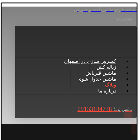
ساخت انواع ماشین آلات و کمپرس
تماس با ما
کمپرس سازی در اصفهان
زباله کش
ماشین قیرپاش
ماشین جدول شوی
وبلاگ
درباره ما
09133184738
تماس با ما