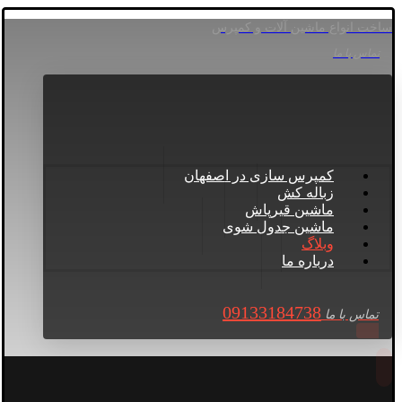
ساخت انواع ماشین آلات و کمپرس
تماس با ما
کمپرس سازی در اصفهان
زباله کش
ماشین قیرپاش
ماشین جدول شوی
وبلاگ
درباره ما
09133184738
تماس با ما