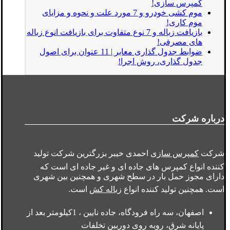
کمپرس سازی!
موم کشی خودرو و 7 مورد علت و نحوه و مزایای
موم کاری!
بازیافت زباله و 7 نوع متفاوت برای بازیافت انوع زباله
های مصرفی!
ضوابط جدول گذاری معابر | 11 عنوان برای اصول
جدول گذاری، روش اجرا!
درباره شرکت
شرکت
کمپرس سازی
احمدی خیبر بزرگترین شرکت تولید
کننده انواع کمپرس های جاده ای و غیر جاده ای است که
دارای مجوز حمل بار در سطح شهری و همچنین بین شهری
است. همچنین تولید کننده انواع
زباله کش
است.
اصفهان، سه راه فرودگاه، جاده نایین ، 1کیلومتر بعد از
پایانه شرق، روبه روی دوربین تخلفات