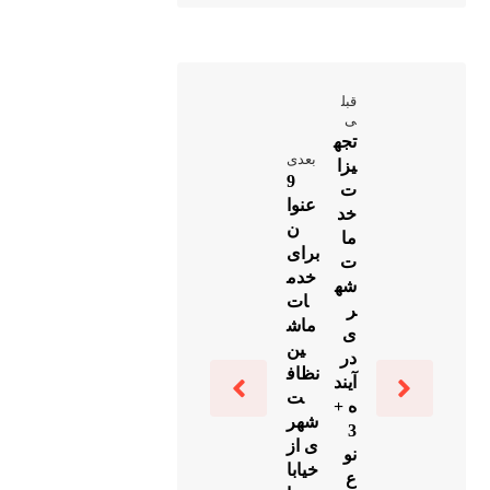
بهمن 22,
سطح شهری
1404
و همچنین
بین شهری
قبل
ی
است.
تجه
بعدی
یزا
همچنین تولید
9
ت
نحوه تخلیه
عنوا
کننده انواع
خد
ن
بار
ما
زباله کش
برای
ت
کمپرسی 8
خدم
است.
شه
ات
ر
نوع از
ماش
ی
ین
انواع تخلیه
در
نظاف
آیند
اصفهان، سه
در کمپرس
ت
ه +
راه فرودگاه،
شهر
سازی!
3
جاده نایین ،
ی از
نو
دی 13,
خیابا
1کیلومتر بعد
ع