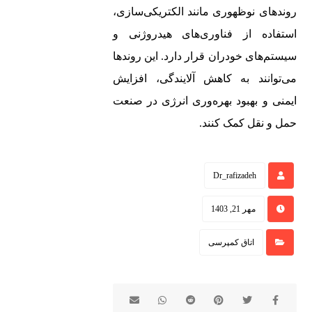
روندهای نوظهوری مانند الکتریکی‌سازی،
استفاده از فناوری‌های هیدروژنی و
شرکت
زبال
سیستم‌های خودران قرار دارد. این روندها
کمپرس
ه کش
می‌توانند به کاهش آلایندگی، افزایش
سازی
جدول
ایمنی و بهبود بهره‌وری انرژی در صنعت
احمدی خیبر
اتاق
حمل و نقل کمک کنند.
شوی
بزرگترین
کمپر
نیسان 07
شرکت تولید
سی
مزایای
Dr_rafizadeh
کننده انواع
ما
کمپرس های
مهم و
مهر 21, 1403
شین
جاده ای و
کاربردی در
قیرپا
اتاق کمپرسی
غیر جاده ای
خصوص
ش
است که
ماشین
دارای مجوز
پاکسازی!
حمل بار در