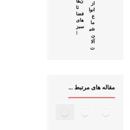
ن‌ها
1404
از پایانه
از
تا
شرق، روبه
انوا
فضا
ع
روی دوربین
های
ما
تخلفات
سبز
شی
!
ن
آلا
09133184738
ت
info@ahmadikheybar
مقاله های مرتبط ...
طراحی سایت در اصفهان
و
سئو سایت در اصفهان
مجموعه
اوج شید
09133663640