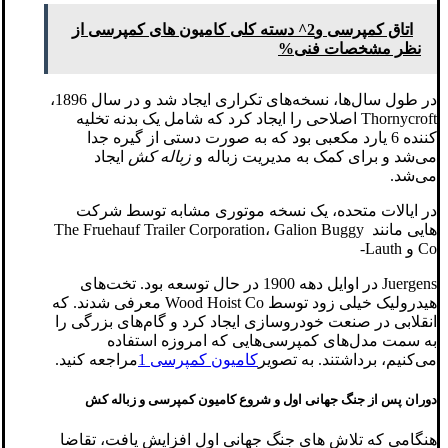
اتاق کمپرسی و2^ دسته کلی کامیون های کمپرسی از
نظر مشخصات فنی%
در طول سال‌ها، نسخه‌های تکراری ایجاد شد و در سال 1896،
Thornycroft اصلاحی را ایجاد کرد که شامل یک بدنه تخلیه
کننده 6 یارد مکعبی بود که به صورت دستی از گیره جدا
می‌شد و برای کمک به مدیریت زباله و
زباله کش
ایجاد
می‌شد.
در ایالات متحده، یک نسخه موتوری مشابه توسط شرکت
هایی مانند The Fruehauf Trailer Corporation، Galion Buggy
Co و Lauth-
Juergens در اوایل دهه 1900 در حال توسعه بود. تخت‌های
هیدرولیک خیلی زود توسط Wood Hoist Co معرفی شدند. که
انقلابی در صنعت خودروسازی ایجاد کرد و گام‌های بزرگی را
به سمت مدل‌های کمپرسی‌هایی که امروزه استفاده
می‌کنیم، برداشتند. به تصویر
کامیون کمپرسی 1
مراجعه کنید.
دوران پس از جنگ جهانی اول و شروع کامیون کمپرسی و زباله کش
هنگامی که تلاش های جنگ جهانی اول افزایش یافت، تقاضا