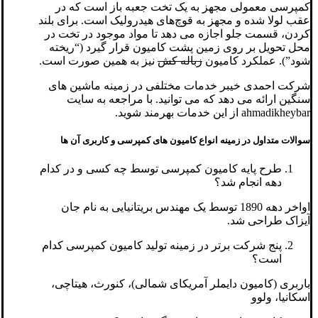
کمپرسی معمولی مجهز به یک تخت جعبه باز است که در
عقب لولا شده و مجهز به قوچ‌های هیدرولیک است. برای بلند
کردن، قسمت جلو اجازه می دهد تا مواد موجود در تخت در
محل تحویل بر روی زمین پشت کامیون قرار گیرد (“ریخته
شود”). عملکرد کامیون
زباله کش
نیز به همین صورت است.
شرکت احمدی خیبر خدمات مختلفی در زمینه ماشین های
سنگین ارائه می دهد که می توانید. با مراجعه به سایت
ahmadikheybar از این خدمات بهرمند شوید.
سوالات متداول در زمینه انواع کامیون های کمپرسی و کاربری آن ها
طرح پایه کامیون کمپرسی توسط چه کسی و در کدام
دهه انجام شد؟
اواخر دهه 1890 توسط یک مهندس بریتانیایی به نام جان
آیزاک طراحی شد.
پنج شرکت برتر در زمینه تولید کامیون کمپرسی کدام
است؟
باربری (کامیون دایملر آمریکای شمالی)، کنورث، هیتاچی،
اسکانیا، ولوو