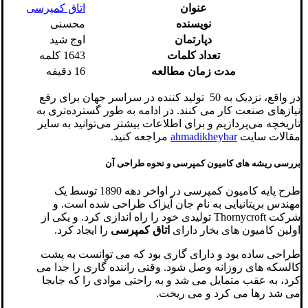
عنوان
اتاق کمپرسی
نویسنده
محسنی
دپارتمان
اوج شید
تعداد کلمات
1643 کلمه
مدت زمان مطالعه
16 دقیقه
در واقع، نزدیک به 50 تولید کننده در سراسر جهان برای رفع
نیازهای صنعت کار می کنند. در ادامه به طور گسترده‌تری به
تاریخچه می‌پردازیم و برای اطلاعات بیشتر می‌توانید به سایر
مقالات سایت
ahmadikheybar
مراجعه کنید.
بررسی ریشه های کامیون کمپرسی و نحوه طراحی آن
طرح پایه کامیون کمپرسی در اواخر دهه 1890 توسط یک
مهندس بریتانیایی به نام جان آیزاک طراحی شده است. و
شرکت Thornycroft تولیدی خود را راه اندازی کرد. و یکی از
اولین کامیون های بخار دارای
اتاق کمپرسی
را ایجاد کرد.
طراحی ساده بود و دارای گاری بود که می توانست به پشت
کالسکه های روزانه وصل شود. وقتی راننده گاری را جدا می
کرد، به عقب متمایل می شد و به راحتی موادی را که جابجا
می شد رها می کرد و می ریخت.