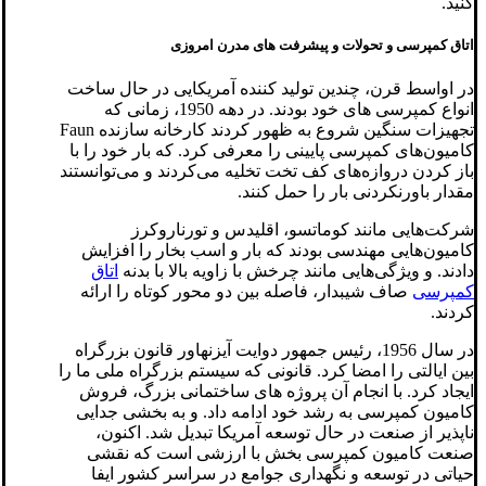
کنید.
اتاق کمپرسی و تحولات و پیشرفت های مدرن امروزی
در اواسط قرن، چندین تولید کننده آمریکایی در حال ساخت
انواع کمپرسی های خود بودند. در دهه 1950، زمانی که
تجهیزات سنگین شروع به ظهور کردند کارخانه سازنده Faun
کامیون‌های کمپرسی پایینی را معرفی کرد. که بار خود را با
باز کردن دروازه‌های کف تخت تخلیه می‌کردند و می‌توانستند
مقدار باورنکردنی بار را حمل کنند.
شرکت‌هایی مانند کوماتسو، اقلیدس و تورناروکرز
کامیون‌هایی مهندسی بودند که بار و اسب بخار را افزایش
دادند. و ویژگی‌هایی مانند چرخش با زاویه بالا با بدنه
اتاق
کمپرسی
صاف شیبدار، فاصله بین دو محور کوتاه را ارائه
کردند.
در سال 1956، رئیس جمهور دوایت آیزنهاور قانون بزرگراه
بین ایالتی را امضا کرد. قانونی که سیستم بزرگراه ملی ما را
ایجاد کرد. با انجام آن پروژه های ساختمانی بزرگ، فروش
کامیون کمپرسی به رشد خود ادامه داد. و به بخشی جدایی
ناپذیر از صنعت در حال توسعه آمریکا تبدیل شد. اکنون،
صنعت کامیون کمپرسی بخش با ارزشی است که نقشی
حیاتی در توسعه و نگهداری جوامع در سراسر کشور ایفا