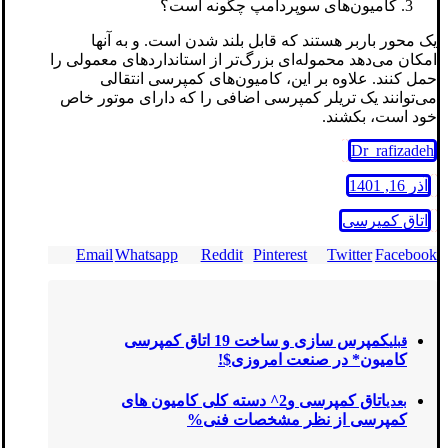
کامیون‌های سوپردامپ چگونه است؟
یک محور باربر هستند که قابل بلند شدن است. و به آنها
امکان می‌دهد محموله‌ای بزرگ‌تر از استانداردهای معمولی را
حمل کنند. علاوه بر این، کامیون‌های کمپرسی انتقالی
می‌توانند یک تریلر کمپرسی اضافی را که دارای موتور خاص
خود است، بکشند.
Dr_rafizadeh
آذر 16, 1401
اتاق کمپرسی
Email
Whatsapp
Reddit
Pinterest
Twitter
Facebook
کمپرس سازی و ساخت 19 اتاق کمپرسی
قبلی
کامیون* در صنعت امروزی$!
اتاق کمپرسی و2^ دسته کلی کامیون های
بعدی
کمپرسی از نظر مشخصات فنی%