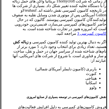
از زمانی که شرکت Thornycroft بریتانیا واگن های حمل زباله
را با دستگاه تخلیه کننده تغییر شکل داد. بسیاری از شرکت ها
در تاریخچه کامیون کمپرسی نقش داشته اند. Freuhaufو
Galion آمریکایی پس از موتوری شدن وسایل نقلیه به صفوف
تولیدکنندگان کامیون کمپرسی پیوستند. گالیون که در حال
حاضر کامیون‌های کمپرسی می‌سازد، قدیمی‌ترین خودرویی
است که امروزه هنوز در تجارت شناخته شده است. به
کامیون کمپرسی 3
مراجعه کنید.
اگر به دنبال بهترین تولید کننده کامیون کمپرسی و
زباله کش
هستید، تعداد زیادی برای انتخاب وجود دارد. 5 مورد برتر از
نام‌های شناخته شده از سراسر جهان در حمل و نقل، ساخت
و ساز و فناوری است. با شروع از شرکت های آمریکایی، آنها
عبارتند از:
باربری (کامیون دایملر آمریکای شمالی)
کنورث
هیتاچی
اسکانیا
ولوو
نقش کامیون‌های کمپرسی در توسعه بسیاری از صنایع امروزی
فروش کامیون‌های کمپرسی به دلیل افزایش فعالیت‌های