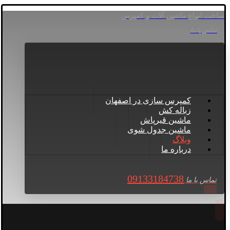
ساخت انواع ماشین آلات و کمپرس
تماس با ما
کمپرس سازی در اصفهان
زباله کش
ماشین قیرپاش
ماشین جدول شوی
وبلاگ
درباره ما
09133184738
تماس با ما