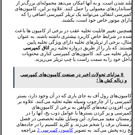
بلند شدن است. و به آنها امکان می‌دهد محموله‌ای بزرگ‌تر از
استانداردهای معمولی را حمل کنند. علاوه بر این، کامیون‌های
کمپرسی انتقالی می‌توانند یک تریلر کمپرسی اضافی را که
دارای موتور خاص خود است، بکشند.
همچنین تغییر قابلیت تخلیه عقب در برخی از کامیون ها باعث
شده در شرایط خاص کاربرد بیشتری داشته باشند. به عنوان
مثال، برخی از تریلرهای تخلیه دارای ویژگی تخلیه پایین
هستند. که بار را از طریق دروازه تخلیه زیر
اتاق کمپرسی
تریلر تخلیه می کند. کامیون‌های کمپرسی کناری محتویات
داخل خود را به سمت راست یا چپ تریلر می‌ریزند.
8 مزایای تحولات اخیر در صنعت کامیون‌های کمپرسی
و زباله کش ها !
کامیون‌های رول آف به جای باری که در آن وجود دارد، بستر
کمپرسی را از چارچوب وسیله نقلیه تخلیه می‌کنند. علاوه بر
این، افزودن تیغه‌های گاوآهن به برخی از کامیون‌های
کمپرسی و پر کردن بسترها با عوامل ذوب یخ، آنها را در
زمستان مفید می‌سازد. این وسایل نقلیه تخصصی در فصل
زمستان برف را شخم می‌زند. و کلرید کلسیم را در جاده‌های
یخ زده پخش می‌کند. به تصویر
کامیون کمپرسی 2
مراجعه