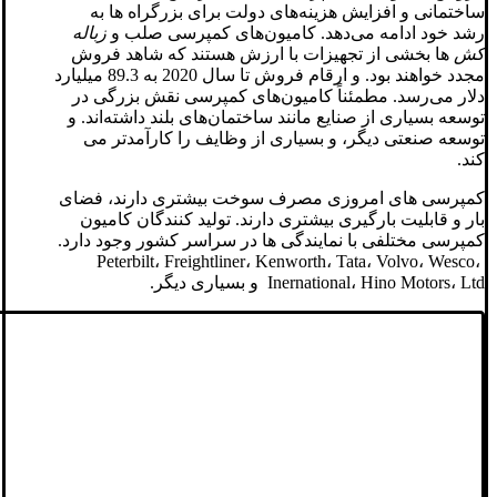
ساختمانی و افزایش هزینه‌های دولت برای بزرگراه ها به
رشد خود ادامه می‌دهد. کامیون‌های کمپرسی صلب و
زباله
کش
ها بخشی از تجهیزات با ارزش هستند که شاهد فروش
مجدد خواهند بود. و ارقام فروش تا سال 2020 به 89.3 میلیارد
دلار می‌رسد. مطمئناً کامیون‌های کمپرسی نقش بزرگی در
توسعه بسیاری از صنایع مانند ساختمان‌های بلند داشته‌اند. و
توسعه صنعتی دیگر، و بسیاری از وظایف را کارآمدتر می
کند.
کمپرسی های امروزی مصرف سوخت بیشتری دارند، فضای
بار و قابلیت بارگیری بیشتری دارند. تولید کنندگان کامیون
کمپرسی مختلفی با نمایندگی ها در سراسر کشور وجود دارد.
Peterbilt، Freightliner، Kenworth، Tata، Volvo، Wesco،
Inernational، Hino Motors، Ltd و بسیاری دیگر.