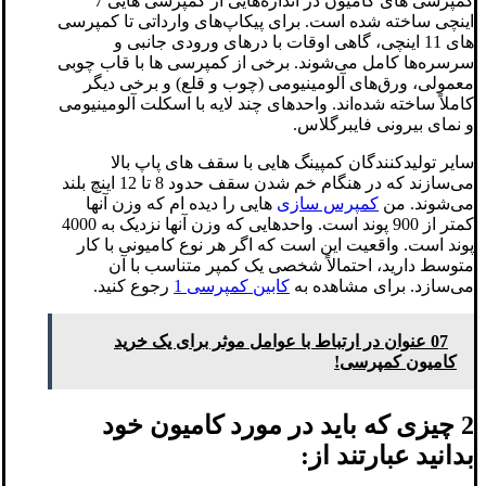
کمپرسی های کامیون در اندازه‌هایی از کمپرسی هایی 7
اینچی ساخته شده است. برای پیکاپ‌های وارداتی تا کمپرسی
‌های 11 اینچی، گاهی اوقات با درهای ورودی جانبی و
سرسره‌ها کامل می‌شوند. برخی از کمپرسی ها با قاب چوبی
معمولی، ورق‌های آلومینیومی (چوب و قلع) و برخی دیگر
کاملاً ساخته شده‌اند. واحدهای چند لایه با اسکلت آلومینیومی
و نمای بیرونی فایبرگلاس.
سایر تولیدکنندگان کمپینگ هایی با سقف های پاپ بالا
می‌سازند که در هنگام خم شدن سقف حدود 8 تا 12 اینچ بلند
می‌شوند. من
کمپرس سازی
هایی را دیده ام که وزن آنها
کمتر از 900 پوند است. واحدهایی که وزن آنها نزدیک به 4000
پوند است. واقعیت این است که اگر هر نوع کامیونی با کار
متوسط دارید، احتمالاً شخصی یک کمپر متناسب با آن
می‌سازد. برای مشاهده به
کابین کمپرسی 1
رجوع کنید.
07 عنوان در ارتباط با عوامل موثر برای یک خرید
کامیون کمپرسی!
2 چیزی که باید در مورد کامیون خود
بدانید عبارتند از: