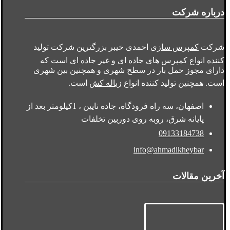
درباره شرکت
شرکت
کمپرس سازی
احمدی خیبر بزرگترین شرکت تولید
کننده انواع کمپرس های جاده ای و غیر جاده ای است که
دارای مجوز حمل بار در سطح شهری و همچنین بین شهری
است. همچنین تولید کننده انواع
زباله کش
است.
اصفهان، سه راه فرودگاه، جاده نایین ، 1کیلومتر بعد از
پایانه شرق، روبه روی دوربین تخلفات
09133184738
info@ahmadikheybar
آخرین مقالات