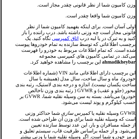
وزن کامیون شما از نظر قانونی چقدر مجاز است.
وزن کامیون شما واقعا چقدر است.
اولی آسان است. برای اینکه بفهمید کامیون شما از نظر
قانونی مجاز است چه وزنی داشته باشد. درب راننده را باز
کنید و به تیرک در یا لبه درب
اتاق کمپرسی
نگاه کنید. یک
برچسب اطلاعاتی که توسط سازنده به تمام خودروها پیوست
شده است. که تمام اطلاعات مربوط به خودرو را فهرست
می‌کند. در تمامی کامیون های کمپرسی مجموعه
ahmadikheybar
این برچسب را مشاهده خواهید کرد.
این برچسب دارای اطلاعاتی مانند VIN (شماره اطلاعات
خودرو)، ماه و سال ساخت، سال مدل (همیشه با سال
ساخت یکسان نیست). اندازه و درجه بندی لاستیک، رتبه بندی
محور (جلو و عقب) و GVWR ( رتبه بندی وزن ناخالص
خودرو) می‌باشد. بسته به سن وسیله نقلیه شما، GVWR بر
حسب کیلوگرم و پوند لیست می‌شود.
GVWR وسیله نقلیه یا
کمپرس سازی
شما حداکثر وزنی
است که وسیله نقلیه شما برای وزن آن طراحی شده است.
از جمله مسافران و بار، این عدد توسط سازنده تعیین
می‌شود. و از جمله براساس ظرفیت قاب، سیستم تعلیق و
ترمز خودرو شما است. اگر وسیله نقلیه شما با وزنی بیشتر