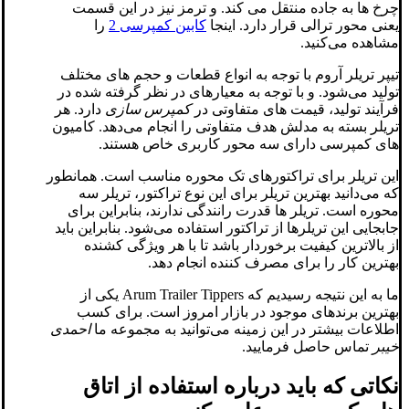
چرخ ها به جاده منتقل می کند. و ترمز نیز در این قسمت
یعنی محور ترالی قرار دارد. اینجا
کابین کمپرسی 2
را
مشاهده می‌کنید.
تیپر تریلر آروم با توجه به انواع قطعات و حجم های مختلف
تولید می‌شود. و با توجه به معیارهای در نظر گرفته شده در
فرآیند تولید، قیمت های متفاوتی در
کمپرس سازی
دارد. هر
تریلر بسته به مدلش هدف متفاوتی را انجام می‌دهد. کامیون
های کمپرسی دارای سه محور کاربری خاص هستند.
این تریلر برای تراکتورهای تک محوره مناسب است. همانطور
که می‌دانید بهترین تریلر برای این نوع تراکتور، تریلر سه
محوره است. تریلر ها قدرت رانندگی ندارند، بنابراین برای
جابجایی این تریلرها از تراکتور استفاده می‌شود. بنابراین باید
از بالاترین کیفیت برخوردار باشد تا با هر ویژگی کشنده
بهترین کار را برای مصرف کننده انجام دهد.
ما به این نتیجه رسیدیم که Arum Trailer Tippers یکی از
بهترین برندهای موجود در بازار امروز است. برای کسب
اطلاعات بیشتر در این زمینه می‌توانید به مجموعه ما
احمدی
خیبر
تماس حاصل فرمایید.
نکاتی که باید درباره استفاده از اتاق