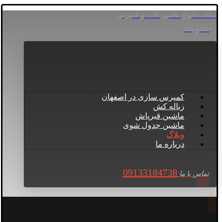
ساخت انواع ماشین آلات و کمپرس
تماس با ما
کمپرس سازی در اصفهان
زباله کش
ماشین قیرپاش
ماشین جدول شوی
وبلاگ
درباره ما
09133184738
تماس با ما