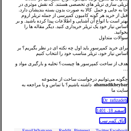
تریلی سازی تریلر های تخصصی هستند. که نقش موثری در
جا به جایی و حمل کالا به صورت بدون بسته بندیشان دارد.
قبل از خرید هر گونه کامیون کمپرسی از جمله تریلر اروم
بهتر است با انواع آن آشنایی و اطلاعات پیدا کرده باشید. و بر
اساس نیاز خود یک تریلر خریداری کنید. دیگر مقاله ها را
بخوانید.
سوالات متداول
برای خرید کمپرسور باید اول چه نکته ای در نظر بگیریم؟ بر
اساس نیاز خود، تریلر مناسب خود را انتخاب کنیم
هدف از ساخت کمپرسور ها چیست؟ تخلیه و بارگیری مواد و
…
چگونه می‌توانیم درخواست ساخت از مجموعه
ahamadikheybar
داشته باشیم؟ با تماس و یا مراجعه به
سایت ما
Dr_rafizadeh
اسفند 18, 1401
اتاق کمپرسی
Email
Whatsapp
Reddit
Pinterest
Twitter
Facebook