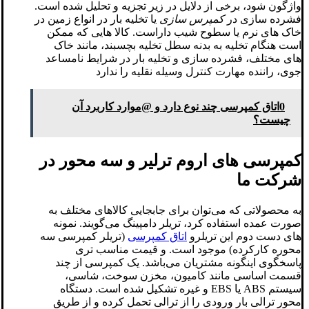
واژگون شود، برخی از دلایل در زیر تجزیه و تحلیل شده است.
فشرده سازی در
کمپرس سازی
یا تخلیه بار در انواع زمین در
خاک های نرم یا سطوح شیب داراست. کالا هایی که ممکن
است هنگام تخلیه به بدنه سطل تخلیه بچسبند، مانند خاک
های مختلف، فشرده سازی و تخلیه بار در شرایط نامساعد
جوی، راننده مهارت کنترل وسیله نقلیه را ندارد
0اتاق کمپرسی چند نوع دارد و @موارد کاربرد آن
چیست؟
کمپرسی های اروم ترلیر و سه محور در
شرکت ما
به محصولاتی که می‌توان برای جابجایی کالاهای مختلف به
صورت عمده استفاده کرد، تریلر دامپینگ می‌گویند. نمونه
های دست دوم این تریلرو
اتاق کمپرسی
(تریلر کمپرسی سه
محوره کارکرده) موجود است. و قیمت مناسب تری
پاسخگوی اینگونه مشتریان می‌باشد. یک کمپرسی از چند
قسمت اساسی مانند کامیون، مخزن سوخت، شاسی،
سیستم ABS یا EBS و غیره تشکیل شده است. دستگاه
محور ترالی بار ورودی را از ترالی تحمل کرده و از طریق