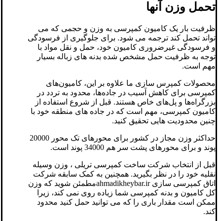
تحمل وزن آنها
ظرفیت بار یک کامیون کمپرسی به وزن و حجمی که می
تواند تحمل کند ترجمه می شود. برای جلوگیری از فرسودگی
و فرسودگی غیرضروری کامیون خود، حمل و نقل مواد با
توجه به ظرفیت حمل مشخص شده بدنه های زباله بسیار
مهم است.
محصولات کمپرس سازی ما علاوه بر این، کامیون‌های
کمپرسی برای کاهش آسیب در جاده‌ها، محدود به تردد در
بزرگراه‌ها و پل‌های خاص هستند. قبل از شروع استفاده از
کامیون کمپرسی، مهم است که در جاده های منطقه خود با
چنین محدودیت هایی تحقیق کنید.
حداکثر وزن مجاز در کشور برای محورهای تک محور 20000
پوند و برای محورهای پشت سر هم 34000 پوند است.
قبل از انتخاب شرکت ساخت کمپرسی تریلی ، وزن وسیله
نقلیه خود را در نظر بگیرید. همچنین به کمک سابقه شرکت
اتاق کمپرسی سازی ahmadikheybar.irمطمئن شوید که وزن
کل کامیون و بدنه کمپرسی شما زیاده روی نمی کند، زیرا
ممکن است مقدار باری را که می توانید حمل کنید محدود
کند.