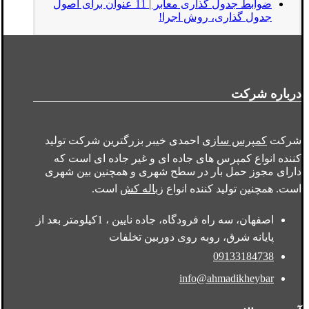
ضوابط جدول گذاری معابر | 11 عنوان برای اصول
جدول گذاری، روش اجرا!
درباره شرکت
شرکت
کمپرس سازی
احمدی خیبر بزرگترین شرکت تولید
کننده انواع کمپرس های جاده ای و غیر جاده ای است که
دارای مجوز حمل بار در سطح شهری و همچنین بین شهری
است. همچنین تولید کننده انواع
زباله کش
است.
اصفهان، سه راه فرودگاه، جاده نایین ، 1کیلومتر بعد از
پایانه شرق، روبه روی دوربین تخلفات
09133184738
info@ahmadikheybar