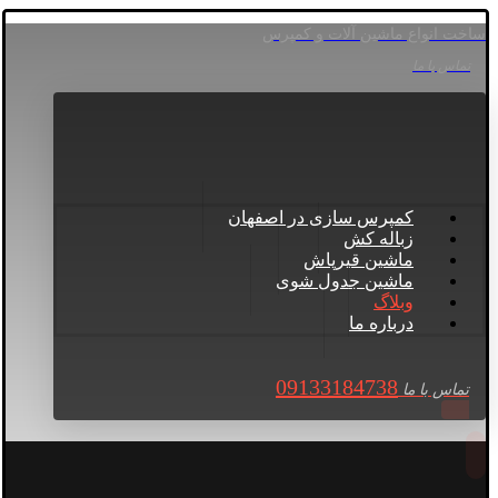
ساخت انواع ماشین آلات و کمپرس
تماس با ما
کمپرس سازی در اصفهان
زباله کش
ماشین قیرپاش
ماشین جدول شوی
وبلاگ
درباره ما
09133184738
تماس با ما