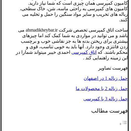
کامیون کمپرسی همان چیزی است که شما نیاز دارید.
کامیون های کمپرسی به راحتی ماسه، شن، خاک سطحی،
زباله های تخریب و سایر مواد سنگین را حمل و تخلیه می
کنند.
ساخت اتاق کمپرسی تخصص شرکت ahmadikheybar.ir می
باشد و می توانید در مواردی به شما کمک کند اما چیزهای
بیشتری برای ریختن بدنه ها به جز نقاشی خوب و برچسب
زدن فانتزی وجود دارد. آنها باید به خوبی تناسب، قوی و
محکم باشند. که
اتاق کمپرسی
احمدی خیبر میتواند شمارا در
این زمینه راهنمایی کند .
فهرست تصاویر
حمل زباله 1 در اصفهان
حمل زباله 2 با محصولات ما
حمل زباله 3 با کمپرسی
فهرست مطالب