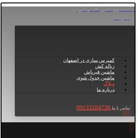
ساخت انواع ماشین آلات و کمپرس
تماس با ما
کمپرس سازی در اصفهان
زباله کش
ماشین قیرپاش
ماشین جدول شوی
وبلاگ
درباره ما
09133184738
تماس با ما