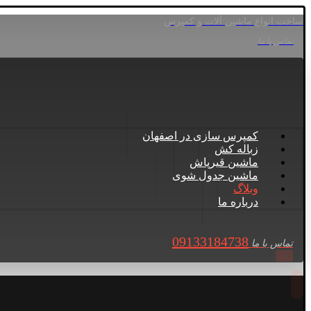
ساخت انواع ماشین آلات و کمپرس
تماس با ما
کمپرس سازی در اصفهان
زباله کش
ماشین قیرپاش
ماشین جدول شوی
وبلاگ
درباره ما
09133184738
تماس با ما