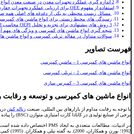
2 اندازه گیری عملکرد تجهیزات معدن در صنعت معدن انواع ماشین های کمپرسی.
استفاده از مفهوم OEE برای ارزیابی عملکرد تجهیزات حفاری، بارگیری وحمل و نقل.
مسائل زیست محیطی به یکی از دغدغه های اصلی همه صنا
رسیدگی های محیط زیستی برای انواع ماشین های کمپرسی
3 روش های پیشنهادی برای تجزیه و تحلیل OEPI محاسب OEPI.
نتیجه گیری انواع ماشین های کمپرسی و ویژگی های مهم آن
سوالات متداول در مقاله تریلی کمپرسی و انواع ماشین ه
فهرست تصاویر
انواع ماشین های کمپرسی 1 – ماشین کمپرسی
انواع ماشین های کمپرسی 2 – تریلی کمپرسی
انواع ماشین های کمپرسی 3 – کمپرس سازی
انواع ماشین های کمپرسی و توسعه و رقابت و 
با توجه به رقابت مداوم از بازارهای بین المللی، صنعت
زباله کش
دریا
برخی از صنایع تولیدی در کانادا کارت امتیازی متوازن (BSC) را پیاده سازی کرده اند. و سایر روش های مدرن. و سیستم یکپارچه سنجش عملکرد .(IPMS).
در ادبیات، مطالعات متعددی به