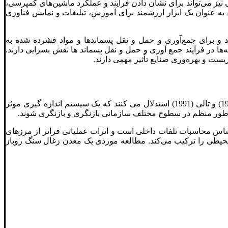
یز می‌تواند برای نشان دادن فرآیند و عملکرد ماشین‌های کمپرسی،
ند به عنوان یک ابزار ارزشمند برای آموزش، تبلیغات و نمایش فناوری
ند و برای جمع‌آوری و حمل و نقل پسماندها و مواد فشرده شده به
ها در فرآیند جمع ‌آوری و حمل و نقل پسماند ها نقش بسزایی دارند.
زیست و بهره‌وری صنایع تأثیر مهمی دارند.
با اندازه گیری عملکرد، می توان آن را با آخرین معیارهای درون خود سیستم مقایسه کرد که می تواند عملکرد را بهبود بخشد. ادسون (1988) و تالی (1991) استدلال می کنند که یک سیستم اندازه گیری موثر
کند که از اثربخشی کلی تجهیزات (OEE) با اصلاح معیارهای عملکرد مشتق شده است. PM معمولی بر اساس محاسبات تلفات داخلی است و اثرات عملیاتی فراتر از مرزهای
لکرد ظرفیت و عملکرد محیطی را ترکیب می‌کند. مطالعه موردی یک معدن زغال سنگ روباز