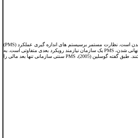
انواع ماشین های کمپرسی درمقاله کمپرس سازی یکی از پرکاربردترین و پرمصرف ترین تجهیزات حمل و نقل زمینی سنگین در صنعت معدن است. نظارت مستمر برسیستم های اندازه گیری عملکرد (PMS)
در محیط کسب و کار امروزی مانند دهه های 1970 و 1980 نیست. ماهیت کسب و کار امروزی منحصر به فرد و پویا است و به عنوان تأثیر جهانی شدن، PMS یک سازمان نیازمند رویکرد بعدی متفاوتی است. به
منظور ارائه اطلاعات مفید به مدیران و باقی ماندن رقابتی در بازار جهانی، سازمان ها باید تمام جنبه های عملکرد سازمانی را اندازه گیری کنند. طبق گفته گوسلین (2005)، PMS سنتی سازمانی تنها بعد مالی را