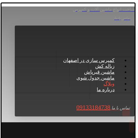
ساخت انواع ماشین آلات و کمپرس
تماس با ما
کمپرس سازی در اصفهان
زباله کش
ماشین قیرپاش
ماشین جدول شوی
وبلاگ
درباره ما
09133184738
تماس با ما