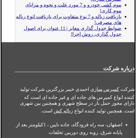
موم کشی خودرو و 7 مورد علت و نحوه و مزایای
موم کاری!
بازیافت زباله و 7 نوع متفاوت برای بازیافت انوع زباله
های مصرفی!
ضوابط جدول گذاری معابر | 11 عنوان برای اصول
جدول گذاری، روش اجرا!
درباره شرکت
شرکت
کمپرس سازی
احمدی خیبر بزرگترین شرکت تولید
کننده انواع کمپرس های جاده ای و غیر جاده ای است که
دارای مجوز حمل بار در سطح شهری و همچنین بین شهری
است. همچنین تولید کننده انواع
زباله کش
است.
اصفهان، سه راه فرودگاه، جاده نایین ، 1کیلومتر بعد از
پایانه شرق، روبه روی دوربین تخلفات