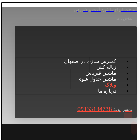
ساخت انواع ماشین آلات و کمپرس
تماس با ما
کمپرس سازی در اصفهان
زباله کش
ماشین قیرپاش
ماشین جدول شوی
وبلاگ
درباره ما
09133184738
تماس با ما