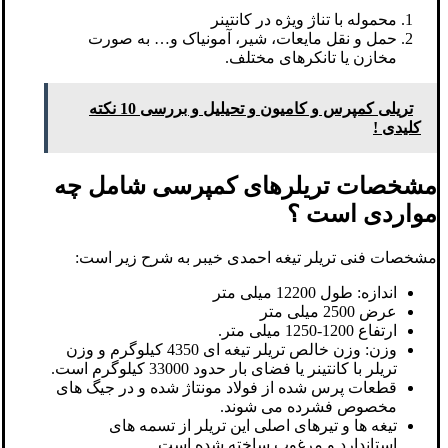
محموله با تناژ ویژه در کانتینر
حمل و نقل مایعات، شیر، آمونیاک و… به صورت
مخازن یا تانکرهای مختلف.
تریلی کمپرس و کامیون و تحیلیل و بررسی 10 نکته
کلیدی !
مشخصات تریلرهای کمپرسی شامل چه
مواردی است ؟
مشخصات فنی تریلر تیغه احمدی خیبر به شرح زیر است:
اندازه: طول 12200 میلی متر
عرض 2500 میلی متر
ارتفاع 1200-1250 میلی متر.
وزن: وزن خالص تریلر تیغه ای 4350 کیلوگرم و وزن
تریلر با کانتینر یا فضای بار حدود 33000 کیلوگرم است.
قطعات پرس شده از فولاد مونتاژ شده و در جیگ های
مخصوص فشرده می شوند.
تیغه ها و تیرهای اصلی این تریلر از تسمه های
استاندارد و مرغوب ساخته شده است.