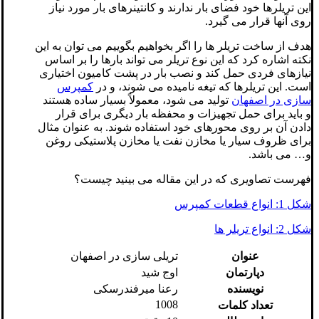
این تریلرها خود فضای بار ندارند و کانتینرهای بار مورد نیاز
روی آنها قرار می گیرد.
هدف از ساخت تریلر ها را اگر بخواهیم بگوییم می توان به این
نکته اشاره کرد که این نوع تریلر می تواند بارها را بر اساس
نیازهای فردی حمل کند و نصب بار در پشت کامیون اختیاری
است. این تریلرها که تیغه نامیده می شوند، و در
کمپرس
سازی در اصفهان
تولید می شود، معمولاً بسیار ساده هستند
و باید برای حمل تجهیزات و محفظه بار دیگری برای قرار
دادن آن بر روی محورهای خود استفاده شوند. به عنوان مثال
برای ظروف سیار یا مخازن نفت یا مخازن پلاستیکی روغن
و… می باشد.
فهرست تصاویری که در این مقاله می بینید چیست؟
شکل 1: انواع قطعات کمپرس
شکل 2: انواع تریلر ها
عنوان
تریلی سازی در اصفهان
دپارتمان
اوج شید
نویسنده
رعنا میرفندرسکی
1008
تعداد کلمات