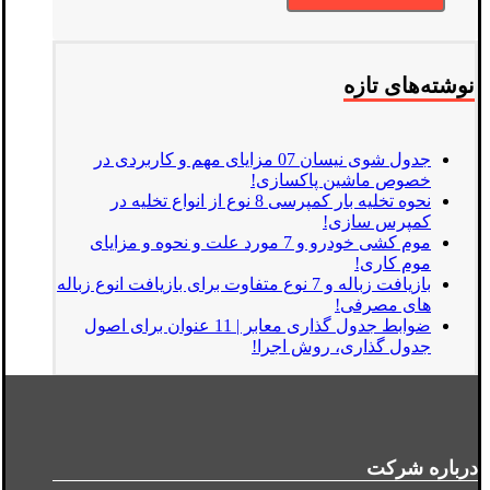
نوشته‌های تازه
جدول شوی نیسان 07 مزایای مهم و کاربردی در
خصوص ماشین پاکسازی!
نحوه تخلیه بار کمپرسی 8 نوع از انواع تخلیه در
کمپرس سازی!
موم کشی خودرو و 7 مورد علت و نحوه و مزایای
موم کاری!
بازیافت زباله و 7 نوع متفاوت برای بازیافت انوع زباله
های مصرفی!
ضوابط جدول گذاری معابر | 11 عنوان برای اصول
جدول گذاری، روش اجرا!
درباره شرکت