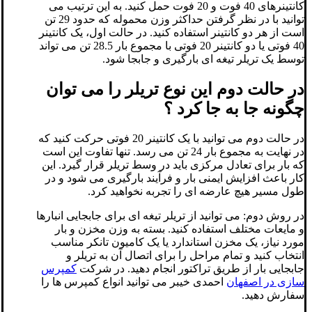
کانتینرهای 40 فوت و 20 فوت حمل کنید. به این ترتیب می
توانید با در نظر گرفتن حداکثر وزن محموله که حدود 29 تن
است از هر دو کانتینر استفاده کنید. در حالت اول، یک کانتینر
40 فوتی یا دو کانتینر 20 فوتی با مجموع بار 28.5 تن می تواند
توسط یک تریلر تیغه ای بارگیری و جابجا شود.
در حالت دوم این نوع تریلر را می توان
چگونه جا به جا کرد ؟
در حالت دوم می توانید با یک کانتینر 20 فوتی حرکت کنید که
در نهایت به مجموع بار 24 تن می رسد. تنها تفاوت این است
که بار برای تعادل مرکزی باید در وسط تریلر قرار گیرد. این
کار باعث افزایش ایمنی بار و فرآیند بارگیری می شود و در
طول مسیر هیچ عارضه ای را تجربه نخواهید کرد.
در روش دوم: می توانید از تریلر تیغه ای برای جابجایی انبارها
و مایعات مختلف استفاده کنید. بسته به وزن مخزن و بار
مورد نیاز، یک مخزن استاندارد یا یک کامیون تانکر مناسب
انتخاب کنید و تمام مراحل را برای اتصال آن به تریلر و
جابجایی بار از طریق تراکتور انجام دهید. در شرکت
کمپرس
سازی در اصفهان
احمدی خیبر می توانید انواع کمپرس ها را
سفارش دهید.