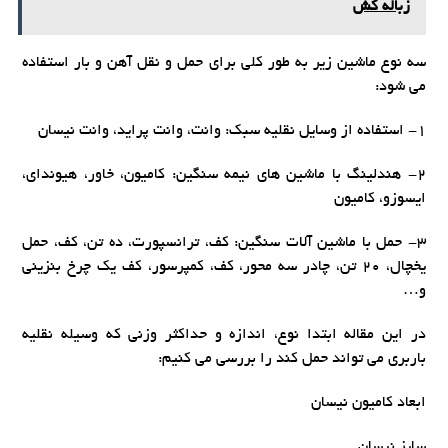
زباله کش
سه نوع ماشین زیر به طور کلی برای حمل و نقل آهن و بار استفاده
می شود:
1- استفاده از وسایل نقلیه سبک: وانت، وانت پراید، وانت نیسان
2- هندلینگ با ماشین های نیمه سنگین: کامیون، خاور، هیوندای،
ایسوزو، کامیون
3- حمل با ماشین آلات سنگین: کف، ترانسپورت، ده تن، کف، حمل
یخچال، 20 تن، چادر سه محور، کف، کمپرسور، کف یک چرخ بنزینی
و…
در این مقاله ابتدا نوع، اندازه و حداکثر وزنی که وسیله نقلیه
باربری می تواند حمل کند را بررسی می کنیم:
ابعاد کامیون نیسان
سایز نیسان