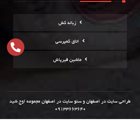
زباله کش
اتاق کمپرسی
ماشین قیرپاش
طراحی سایت در اصفهان
و
سئو سایت در اصفهان
مجموعه
اوج شید
09133663640