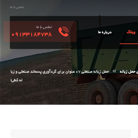
تماس با ما
تماس با ما
وبلاگ
درباره ما
09133184738
 حمل زباله
حمل زباله صنعتی 07 عنوان برای گردآوری پسماند صنعتی و زبا
له کش!