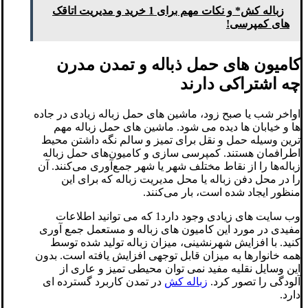
زباله کش* و نکات مهم برای 1 خرید و مدیریت اتاقک
های کمپرسی!
کامیون های حمل ذباله و تمدن مدرن
چه اشتراکی دارند
اواخر شب یا صبح زود، ماشین های حمل زباله زیادی در جاده
ها و خیابان ها دیده می شود. ماشین های حمل زباله مهم
ترین وسیله حمل و نقل برای تمیز و سالم نگه داشتن محیط
اطرافمان هستند. کمپرسی سازی و کامیون‌های حمل زباله
زباله‌ها را از نقاط مختلف شهر یا شهر جمع‌آوری می‌کنند. آن
را در محل دفن زباله یا محل مدیریت زباله که برای این
منظور ایجاد شده است، بار می‌کنند.
وب سایت های زیادی وجود دارد1 که می توانید اطلاعات
مفیدی در مورد این کامیون های زباله و مستعمل جمع آوری
کنید. با افزایش شهرنشینی، میزان زباله تولید شده توسط
همه خانوارها به میزان قابل توجهی افزایش یافته است. بدون
این وسایل نقلیه مفید نمی توان محیطی تمیز و عاری از
آلودگی را تصور کرد.
زباله کش
در تمدن کاربرد گسترده ای
دارد.