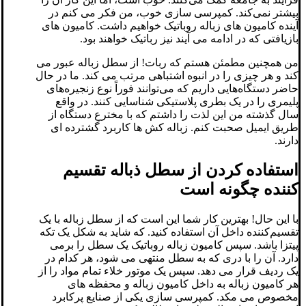
بیشتر نمی‌کند. کمپرسی سازی خوب، من فکر می کنم در
آینده کامیون های زباله روباتیک خواهیم داشت. کامیون های
بازیافتی که در ادامه می آیند نیز رباتیک خواهند بود.
من همچنین مطمئن هستم که ربات! از سطل زباله عبور می
کند و هر چیزی را در انبوه اشتباهی مرتب می کند. ما در حال
حاضر دستگاه‌هایی داریم که می‌توانند فوراً نوع زنجیره‌های
پلیمری را در یک بطری پلاستیکی شناسایی کنند. در واقع
سال گذشته من این لذت را داشتم که با مخترع دستگاه از
طریق ایمیل صحبت کنم. زباله کش ها کاربرد گشترده ای
دارند.
استفاده کردن از سطل ذباله تقسیم
کننده چگونه است
با این حال! بهترین کار شما این است که از سطل زباله با یک
تقسیم‌کننده داخل آن استفاده کنید. که شاید به شکل یک تکه
پیتزا باشد. سپس کامیون زباله روباتیک یک سطل را برمی
دارد. آن را با دری که به سطل منتهی می شود، هر کدام در
یک ردیف قرار می دهد. سپس یک موتور خلاء تمام مواد را از
هر کامیون زباله به داخل کامیون زباله و محفظه های
مخصوص می مکد. کمپرسی سازی یکی از صنایع پرکابرد