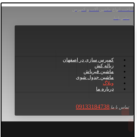
ساخت انواع ماشین آلات و کمپرس
تماس با ما
کمپرس سازی در اصفهان
زباله کش
ماشین قیرپاش
ماشین جدول شوی
وبلاگ
درباره ما
09133184738
تماس با ما