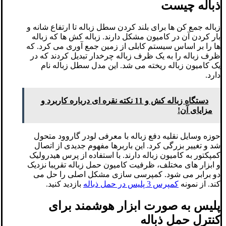
ذباله چیست
زباله جمع کن ها برای بلند کردن سطل زباله تا ارتفاع شانه و
بار کردن آن در کامیون مشکل دارند. زباله کش ها که زباله
ها را بر اساس سیستم کابلی از زمین جمع آوری می کرد. که
ظرف زباله را به یک ظرف زباله چرخدار تبدیل کردند که در
یک کامیون زباله ریخته می شد. این مدل سطل زباله نام
دارد.
دستگاه زباله کش و 11 نکته نقره ای درباره کاربرد و
مزایای آن!
حوزه وسایل نقلیه دفع زباله با معرفی لودر گاروود متحول
شد و تغییر بزرگی کرد. این باربرها مفهوم جدیدی از اتصال
کمپکتور به کامیون زباله دارند. با استفاده از پرس هیدرولیک
و ابزار های مختلف، ظرفیت کامیون حمل زباله تقریبا نزدیک
دو برابر می شود. کمپرسی سازی مشکل اصلی را حل می
کند. از نمونه
کمپرس 3 پلیس در حمل ذباله
بازدید کنید.
پلیس به صورت ابزار هوشمند برای
کنترل حمل ذباله