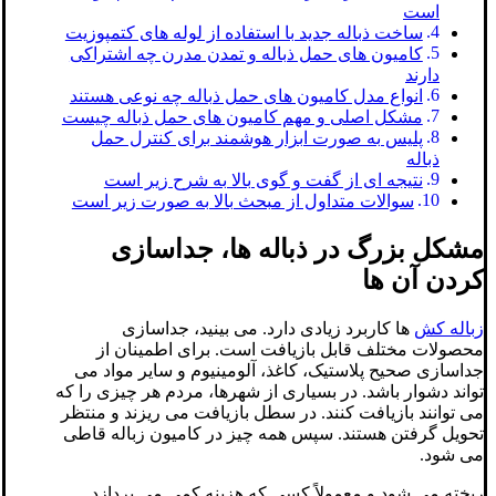
است
ساخت ذباله جدید با استفاده از لوله های کتمپوزیت
کامیون های حمل ذباله و تمدن مدرن چه اشتراکی
دارند
انواع مدل کامیون های حمل ذباله چه نوعی هستند
مشکل اصلی و مهم کامیون های حمل ذباله چیست
پلیس به صورت ابزار هوشمند برای کنترل حمل
ذباله
نتیجه ای از گفت و گوی بالا به شرح زیر است
سوالات متداول از مبحث بالا به صورت زیر است
مشکل بزرگ در ذباله ها، جداسازی
کردن آن ها
زباله کش
ها کاربرد زیادی دارد. می بینید، جداسازی
محصولات مختلف قابل بازیافت است. برای اطمینان از
جداسازی صحیح پلاستیک، کاغذ، آلومینیوم و سایر مواد می
تواند دشوار باشد. در بسیاری از شهرها، مردم هر چیزی را که
می توانند بازیافت کنند. در سطل بازیافت می ریزند و منتظر
تحویل گرفتن هستند. سپس همه چیز در کامیون زباله قاطی
می شود.
ریخته می شود و معمولاً کسی که هزینه کمی می پردازد.