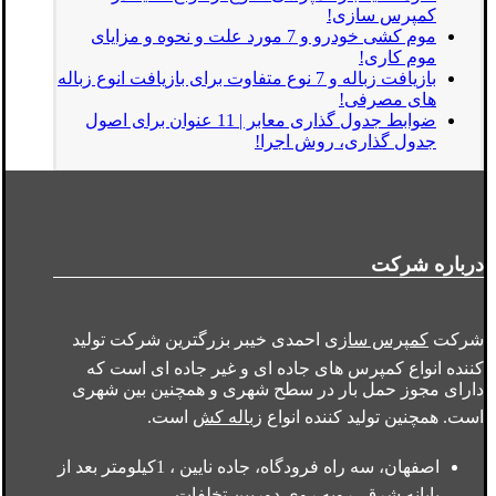
کمپرس سازی!
موم کشی خودرو و 7 مورد علت و نحوه و مزایای
موم کاری!
بازیافت زباله و 7 نوع متفاوت برای بازیافت انوع زباله
های مصرفی!
ضوابط جدول گذاری معابر | 11 عنوان برای اصول
جدول گذاری، روش اجرا!
درباره شرکت
شرکت
کمپرس سازی
احمدی خیبر بزرگترین شرکت تولید
کننده انواع کمپرس های جاده ای و غیر جاده ای است که
دارای مجوز حمل بار در سطح شهری و همچنین بین شهری
است. همچنین تولید کننده انواع
زباله کش
است.
اصفهان، سه راه فرودگاه، جاده نایین ، 1کیلومتر بعد از
پایانه شرق، روبه روی دوربین تخلفات