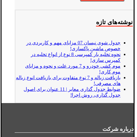
نوشته‌های تازه
جدول شوی نیسان 07 مزایای مهم و کاربردی در
خصوص ماشین پاکسازی!
نحوه تخلیه بار کمپرسی 8 نوع از انواع تخلیه در
کمپرس سازی!
موم کشی خودرو و 7 مورد علت و نحوه و مزایای
موم کاری!
بازیافت زباله و 7 نوع متفاوت برای بازیافت انوع زباله
های مصرفی!
ضوابط جدول گذاری معابر | 11 عنوان برای اصول
جدول گذاری، روش اجرا!
درباره شرکت