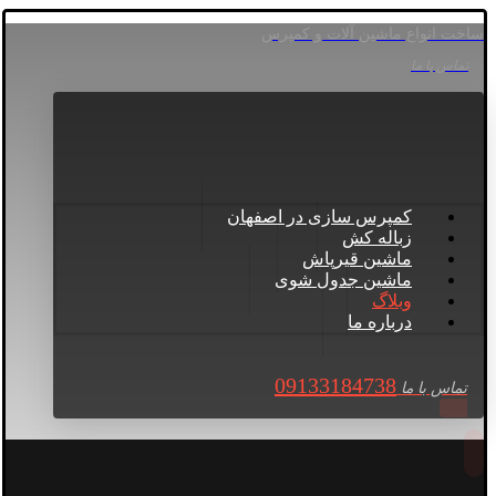
ساخت انواع ماشین آلات و کمپرس
تماس با ما
کمپرس سازی در اصفهان
زباله کش
ماشین قیرپاش
ماشین جدول شوی
وبلاگ
درباره ما
09133184738
تماس با ما