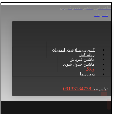
ساخت انواع ماشین آلات و کمپرس
تماس با ما
کمپرس سازی در اصفهان
زباله کش
ماشین قیرپاش
ماشین جدول شوی
وبلاگ
درباره ما
09133184738
تماس با ما