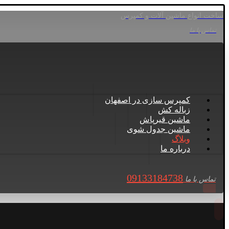
ساخت انواع ماشین آلات و کمپرس
تماس با ما
کمپرس سازی در اصفهان
زباله کش
ماشین قیرپاش
ماشین جدول شوی
وبلاگ
درباره ما
09133184738
تماس با ما