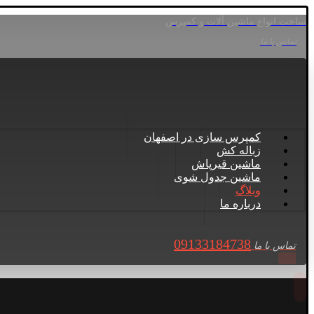
ساخت انواع ماشین آلات و کمپرس
تماس با ما
کمپرس سازی در اصفهان
زباله کش
ماشین قیرپاش
ماشین جدول شوی
وبلاگ
درباره ما
09133184738
تماس با ما