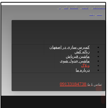
ساخت انواع ماشین آلات و کمپرس
تماس با ما
کمپرس سازی در اصفهان
زباله کش
ماشین قیرپاش
ماشین جدول شوی
وبلاگ
درباره ما
09133184738
تماس با ما