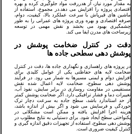
به مقدار مورد نیاز، از هدررفت مواد جلوگیری کرده و بهره
اقتصادی پروژه را افزایش می دهد.در مجموع، استفاده از
ماشین های قیرپاش با سرعت عملکرد بالا، کیفیت، دوام،
صرفه اقتصادی و بهره وری پروژه های عمرانی را به طور
چشمگیری بهبود می بخشد و نقش مهمی در توسعه
زیرساخت های مدرن ایفا می کند.
دقت در کنترل ضخامت پوشش در
پوشش دهی سطحی جاده ها
در پروژه های راهسازی و نگهداری جاده ها، دقت در کنترل
ضخامت لایه های حفاظتی یکی از عوامل کلیدی برای
افزایش دوام و ایمنی مسیرها به شمار می رود. در فرآیند
پوشش دهی سطوح، ضخامت لایه اعمال شده نقش
مستقیمی در مقاومت روسازی در برابر سایش، نفوذ آب،
تغییرات دما و فشار ترافیکی دارد. اگر ضخامت پوشش کمتر
از حد استاندارد باشد، سطح جاده به سرعت دچار ترک
خوردگی و فرسایش می شود و اگر بیش از اندازه باشد،
هزینه اجرا افزایش یافته و ممکن است مشکلاتی در
یکنواختی سطح ایجاد شود. برای دستیابی به نتایج مطلوب در
پوشش دهی سطوح، استفاده از تجهیزات دقیق اندازه گیری و
کنترل کیفیت ضروری است.