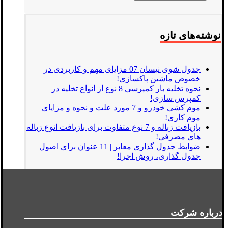
نوشته‌های تازه
جدول شوی نیسان 07 مزایای مهم و کاربردی در
خصوص ماشین پاکسازی!
نحوه تخلیه بار کمپرسی 8 نوع از انواع تخلیه در
کمپرس سازی!
موم کشی خودرو و 7 مورد علت و نحوه و مزایای
موم کاری!
بازیافت زباله و 7 نوع متفاوت برای بازیافت انوع زباله
های مصرفی!
ضوابط جدول گذاری معابر | 11 عنوان برای اصول
جدول گذاری، روش اجرا!
درباره شرکت