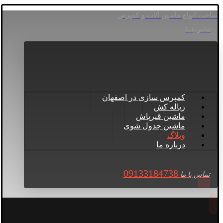
ساخت انواع ماشین آلات و کمپرس
تماس با ما
کمپرس سازی در اصفهان
زباله کش
ماشین قیرپاش
ماشین جدول شوی
وبلاگ
درباره ما
09133184738
تماس با ما