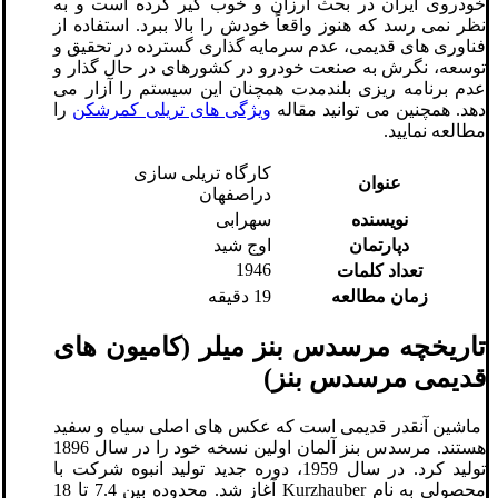
خودروی ایران در بحث ارزان و خوب گیر کرده است و به
نظر نمی رسد که هنوز واقعاً خودش را بالا ببرد. استفاده از
فناوری های قدیمی، عدم سرمایه گذاری گسترده در تحقیق و
توسعه، نگرش به صنعت خودرو در کشورهای در حال گذار و
عدم برنامه ریزی بلندمدت همچنان این سیستم را آزار می
دهد. همچنین می توانید مقاله
ویژگی های تریلی کمرشکن
را
مطالعه نمایید.
کارگاه تریلی سازی
عنوان
دراصفهان
نویسنده
سهرابی
دپارتمان
اوج شید
1946
تعداد کلمات
زمان مطالعه
19 دقیقه
تاریخچه مرسدس بنز میلر (کامیون های
قدیمی مرسدس بنز)
ماشین آنقدر قدیمی است که عکس های اصلی سیاه و سفید
هستند. مرسدس بنز آلمان اولین نسخه خود را در سال 1896
تولید کرد. در سال 1959، دوره جدید تولید انبوه شرکت با
محصولی به نام Kurzhauber آغاز شد. محدوده بین 7.4 تا 18