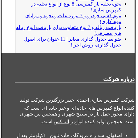
نحوه تخلیه بار کمپرسی 8 نوع از انواع تخلیه در
کمپرس سازی!
موم کشی خودرو و 7 مورد علت و نحوه و مزایای
موم کاری!
بازیافت زباله و 7 نوع متفاوت برای بازیافت انوع زباله
های مصرفی!
ضوابط جدول گذاری معابر | 11 عنوان برای اصول
جدول گذاری، روش اجرا!
درباره شرکت
شرکت
کمپرس سازی
احمدی خیبر بزرگترین شرکت تولید
کننده انواع کمپرس های جاده ای و غیر جاده ای است که
دارای مجوز حمل بار در سطح شهری و همچنین بین شهری
است. همچنین تولید کننده انواع
زباله کش
است.
اصفهان، سه راه فرودگاه، جاده نایین ، 1کیلومتر بعد از