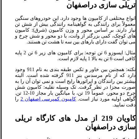
تریلی سازی دراصفهان
انواع مختلفی از کامیون ها وجود دارد. این خودروهای سنگین
معمولاً برای رانندگی به گواهینامه رانندگی بیش از شش تن
نیاز دارند. بر اساس محور و وزن کامیون (شرق): کامیون
های کوچک، کمی بزرگتر از وانت، با دو محور و شش چرخ و
می توان گفت دارای بارهای بین سه تا هشت تن هستند.
مثال: ایسوزو 6 تن توجه: برای کامیون های زیر 6 تن 2 پایه
کافی است 6 تن به بالا 1 پایه لازم است.
نکته: همچنین بین خاور و تکس طبقه بندی به نام 911 وجود
دارد که از نام مرسدس بنز 911 گرفته شده است. البته
بیشتر بین رانندگان و اپراتورها رایج است و نمی توان آن را به
صورت مجزا در نظر گرفت. تک وسیله نقلیه: کامیون شش
چرخ دو محور، عموماً 19 تن، با میانگین بار مجاز 10-12 تن.
گواهی اولیه مورد نیاز است.
کامیون کمپرسی اصفهان 2
را
دقت نمایید.
کاویان 219 از مدل های کارگاه تریلی
سازی دراصفهان