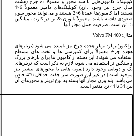
کوپلینگ: کامیون‌هایی با سه محور و معمولاً ده چرخ (هشت
مدل چرخ نیز وجود دارد) کوپلینگ‌های دامپر معمولاً 6×4
هستند اما کامیون‌ها عمدتاً 6×2 هستند و می‌توانند محور سوم
صعودی داشته باشند، معمولاً با وزن 28 تن در کارت، میانگین
15 تن است. ظرفیت حمل مجاز آنها
مثال: Volvo FM 460
تراکتور/تریلر: تریلر هجده چرخ نیز نامیده می شود (تریلرهای
هجده چرخ معمولاً برای کمپرسی ها و تخت های مسطح
استفاده می شوند). این دسته از کامیون ها برای بارهای بزرگ
و سنگین تر استفاده می شود، لازم به ذکر است که تریلرهای
تک و دوتایی وجود دارد (نمونه هایی با محورهای بیشتر نیز
موجود است) در غیر این صورت سر جفت حداقل 6*4 خاص
می باشد. بله وزن مجاز آنها بسته به نوع تریلر و محورهای آن
بین 34 تا 44 تن متغیر است.