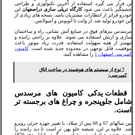
تن قرار می گیرد. استفاده از آخرین تکنولوژی و طراحی
چشمگیر باعث می شود
کارگاه تریلی سازی دراصفهان
این
خودرو فراتر از انتظارات مشتریان باشد. نسخه های زیادی از
این خودرو تولید شد. از وانت تا اتوبوس و آمبولانس.
مرسدس بنزهای فوق در صنایع آتش نشانی، راه و ساختمان
سازی و ارتش استفاده می شوند. علاوه بر راحتی راننده و
مهمتر از همه سهولت استفاده، قدرت زیاد موتور باعث
موفقیت قابل توجهی در محدوده جدید شده است.
کامیون
کمپرسی اصفهان 1
را مشاهده کنید.
7 نوع از سیستم های هوشمند در ساخت اتاق
کمپرسی:
قطعات یدکی کامیون های مرسدس
شامل جلوپنجره و چراغ های برجسته تر
است.
بین سالهای 67 و 68 پس از میلاد، با تغییر چهره جزئی روبرو
شد. علاوه بر این، شیشه جلو پهن تر است تا دید راننده را
بهبود بخشد. صادرات در مقیاس بزرگ در اوایل دهه 1970