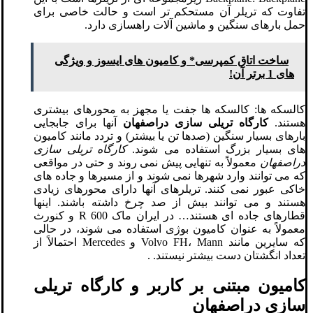
تفاوت که تریلر آن مستحکم تر است و حالت خاصی برای
حمل بارهای سنگین و ماشین آلات راهسازی دارد.
ساخت اتاق کمپرسی* و کامیون های ایسوز و ویژگی
های 1 برتر آن!
کالسکه ها: کالسکه ها جفت یا مجهز به محورهای بیشتری
هستند.
کارگاه تریلی سازی دراصفهان
آنها برای جابجایی
بارهای بسیار سنگین (صدها تن یا بیشتر) و تردد مانند کامیون
های بسیار بزرگ استفاده می شوند.
کارگاه تریلی سازی
دراصفهان
معمولاً به تنهایی پیش نمی روند و حتی در مواقعی
که می توانند وارد شهرها نمی شوند و از مسیرها و جاده های
خاکی عبور نمی کنند. تریلرهای آنها دارای محورهای زیادی
هستند و می توانند بیش از صد چرخ داشته باشند. اینها
قطارهای جاده ای هستند… در ایران ماک R 600 و کنورث
معمولاً به عنوان کامیون بوژی استفاده می شوند، در حالی
که سایرین مانند Volvo FH، Mann و Mercedes احتمالاً از
تعداد انگشتان دست بیشتر نیستند. .
کامیون مبتنی بر کاربر و کارگاه تریلی
سازی دراصفهان