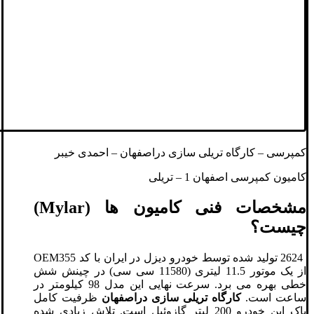
کمپرسی – کارگاه تریلی سازی دراصفهان – احمدی خیبر
کامیون کمپرسی اصفهان 1 – تریلی
مشخصات فنی کامیون ها (Mylar)
چیست؟
2624 تولید شده توسط خودرو دیزل در ایران با کد OEM355
از یک موتور 11.5 لیتری (11580 سی سی) در چینش شش
خطی بهره می برد. سرعت نهایی این مدل 98 کیلومتر در
ساعت است.
کارگاه تریلی سازی دراصفهان
ظرفیت کامل
باک این خودرو 200 لیتر گازوئیل است. تلاش زیادی شده