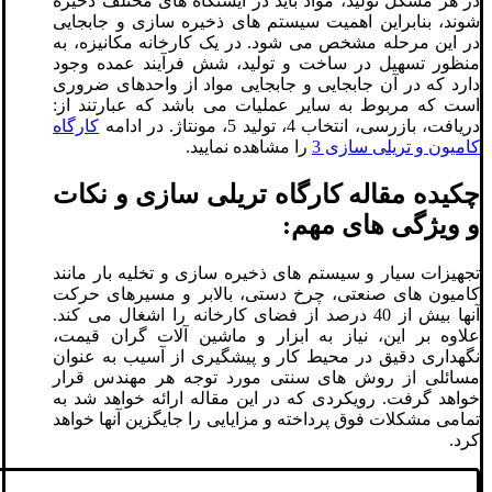
در هر مشکل تولید، مواد باید در ایستگاه های مختلف ذخیره
شوند، بنابراین اهمیت سیستم های ذخیره سازی و جابجایی
در این مرحله مشخص می شود. در یک کارخانه مکانیزه، به
منظور تسهیل در ساخت و تولید، شش فرآیند عمده وجود
دارد که در آن جابجایی و جابجایی مواد از واحدهای ضروری
است که مربوط به سایر عملیات می باشد که عبارتند از:
دریافت، بازرسی، انتخاب 4، تولید 5، مونتاژ. در ادامه
کارگاه
کامیون و تریلی سازی 3
را مشاهده نمایید.
چکیده مقاله کارگاه تریلی سازی و نکات
و ویژگی های مهم:
تجهیزات سیار و سیستم های ذخیره سازی و تخلیه بار مانند
کامیون های صنعتی، چرخ دستی، بالابر و مسیرهای حرکت
آنها بیش از 40 درصد از فضای کارخانه را اشغال می کند.
علاوه بر این، نیاز به ابزار و ماشین آلات گران قیمت،
نگهداری دقیق در محیط کار و پیشگیری از آسیب به عنوان
مسائلی از روش های سنتی مورد توجه هر مهندس قرار
خواهد گرفت. رویکردی که در این مقاله ارائه خواهد شد به
تمامی مشکلات فوق پرداخته و مزایایی را جایگزین آنها خواهد
کرد.