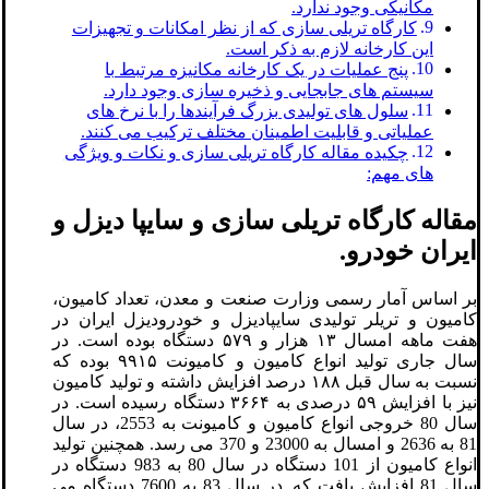
مکانیکی وجود ندارد.
کارگاه تریلی سازی که از نظر امکانات و تجهیزات
این کارخانه لازم به ذکر است.
پنج عملیات در یک کارخانه مکانیزه مرتبط با
سیستم های جابجایی و ذخیره سازی وجود دارد.
سلول های تولیدی بزرگ فرآیندها را با نرخ های
عملیاتی و قابلیت اطمینان مختلف ترکیب می کنند.
چکیده مقاله کارگاه تریلی سازی و نکات و ویژگی
های مهم:
مقاله کارگاه تریلی سازی و سایپا دیزل و
ایران خودرو.
بر اساس آمار رسمی وزارت صنعت و معدن، تعداد کامیون،
کامیون و تریلر تولیدی سایپادیزل و خودرودیزل ایران در
هفت ماهه امسال ۱۳ هزار و ۵۷۹ دستگاه بوده است. در
سال جاری تولید انواع کامیون و کامیونت ۹۹۱۵ بوده که
نسبت به سال قبل ۱۸۸ درصد افزایش داشته و تولید کامیون
نیز با افزایش ۵۹ درصدی به ۳۶۶۴ دستگاه رسیده است. در
سال 80 خروجی انواع کامیون و کامیونت به 2553، در سال
81 به 2636 و امسال به 23000 و 370 می رسد. همچنین تولید
انواع کامیون از 101 دستگاه در سال 80 به 983 دستگاه در
سال 81 افزایش یافت که. در سال 83 به 7600 دستگاه می