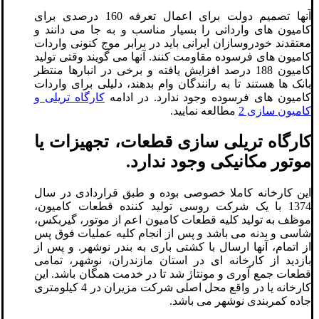
آنها تصمیم دولت برای اعمال تعرفه 160 درصدی برای
کامیون های وارداتی را بسیار مناسب و به جا می دانند و
معتقدند خودروسازان ایرانی باید در برابر موج کنونی واردات
کامیون های فرسوده مقاومت کنند. آنها می گویند وقتی تولید
کامیون 188 درصد افزایش یافته و برخی در انبارها منتظر
بانک ها هستند تا به رانندگان وام بدهند، دلیلی برای واردات
کامیون های فرسوده وجود ندارد. در ادامه
کارگاه تریلی و
کامیون سازی 2
مطالعه نمایید.
کارگاه تریلی سازی قطعات، تجهیزات یا
موتور مکانیکی وجود ندارد.
این کارخانه کاملا خصوصی بوده و طبق قراردادی در سال
1374 با یک شرکت روسی تولید کننده قطعات کامیون،
موظف به تولید کلیه قطعات کامیون اعم از موتور، گیربکس،
شاسی و بدنه می باشد و پس از انجام کلیه عملیات فوق پس
از اتمام، آنها ارسال با کشتی باری به بندر نوشهر. و پس از
بازدید از کارخانه ای در استان مازندران، نوشهر، تمامی
قطعات جمع آوری و مونتاژ شد تا در خدمت همگان باشد. این
کارخانه یا در واقع محل اصلی شرکت مزیران در 4 کیلومتری
جاده کمربندی نوشهر می باشد.