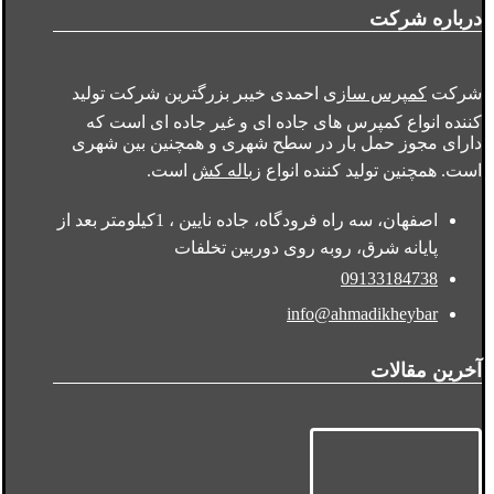
درباره شرکت
شرکت
کمپرس سازی
احمدی خیبر بزرگترین شرکت تولید
کننده انواع کمپرس های جاده ای و غیر جاده ای است که
دارای مجوز حمل بار در سطح شهری و همچنین بین شهری
است. همچنین تولید کننده انواع
زباله کش
است.
اصفهان، سه راه فرودگاه، جاده نایین ، 1کیلومتر بعد از
پایانه شرق، روبه روی دوربین تخلفات
09133184738
info@ahmadikheybar
آخرین مقالات