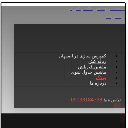
ساخت انواع ماشین آلات و کمپرس
تماس با ما
کمپرس سازی در اصفهان
زباله کش
ماشین قیرپاش
ماشین جدول شوی
وبلاگ
درباره ما
09133184738
تماس با ما