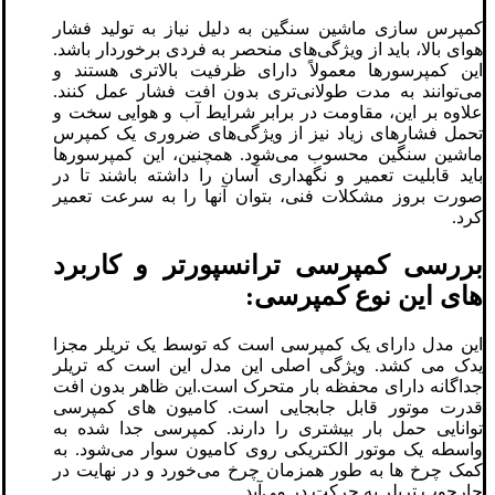
کمپرس سازی ماشین سنگین به دلیل نیاز به تولید فشار
هوای بالا، باید از ویژگی‌های منحصر به فردی برخوردار باشد.
این کمپرسورها معمولاً دارای ظرفیت بالاتری هستند و
می‌توانند به مدت طولانی‌تری بدون افت فشار عمل کنند.
علاوه بر این، مقاومت در برابر شرایط آب و هوایی سخت و
تحمل فشارهای زیاد نیز از ویژگی‌های ضروری یک کمپرس
ماشین سنگین محسوب می‌شود. همچنین، این کمپرسورها
باید قابلیت تعمیر و نگهداری آسان را داشته باشند تا در
صورت بروز مشکلات فنی، بتوان آنها را به سرعت تعمیر
کرد.
بررسی کمپرسی ترانسپورتر و کاربرد
های این نوع کمپرسی:
این مدل دارای یک کمپرسی است که توسط یک تریلر مجزا
یدک می کشد. ویژگی اصلی این مدل این است که تریلر
جداگانه دارای محفظه بار متحرک است.این ظاهر بدون افت
قدرت موتور قابل جابجایی است. کامیون های کمپرسی
توانایی حمل بار بیشتری را دارند. کمپرسی جدا شده به
واسطه یک موتور الکتریکی روی کامیون سوار می‌شود. به
کمک چرخ ها به طور همزمان چرخ می‌خورد ​​و در نهایت در
چارچوب تریلر به حرکت در می‌آید.