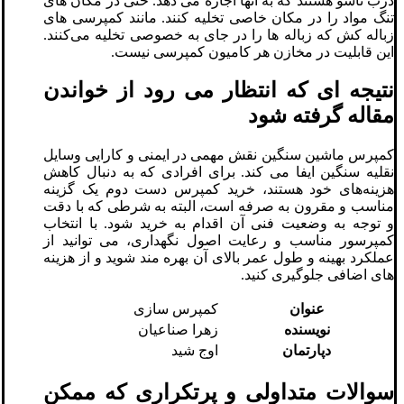
درب تاشو هستند که به آنها اجازه می دهد. حتی در مکان های
تنگ مواد را در مکان خاصی تخلیه کنند. مانند کمپرسی های
زباله کش که زباله ها را در جای به خصوصی تخلیه می‌کنند.
این قابلیت در مخازن هر کامیون کمپرسی نیست.
نتیجه ای که انتظار می رود از خواندن
مقاله گرفته شود
کمپرس ماشین سنگین نقش مهمی در ایمنی و کارایی وسایل
نقلیه سنگین ایفا می‌ کند. برای افرادی که به دنبال کاهش
هزینه‌های خود هستند، خرید کمپرس دست دوم یک گزینه
مناسب و مقرون به صرفه است، البته به شرطی که با دقت
و توجه به وضعیت فنی آن اقدام به خرید شود. با انتخاب
کمپرسور مناسب و رعایت اصول نگهداری، می ‌توانید از
عملکرد بهینه و طول عمر بالای آن بهره‌ مند شوید و از هزینه‌
های اضافی جلوگیری کنید.
عنوان
کمپرس سازی
نویسنده
زهرا صناعیان
دپارتمان
اوج شید
سوالات متداولی و پرتکراری که ممکن