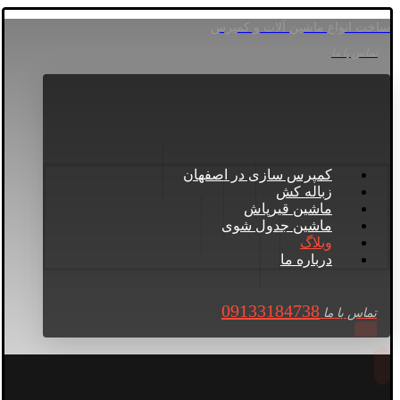
ساخت انواع ماشین آلات و کمپرس
تماس با ما
کمپرس سازی در اصفهان
زباله کش
ماشین قیرپاش
ماشین جدول شوی
وبلاگ
درباره ما
09133184738
تماس با ما