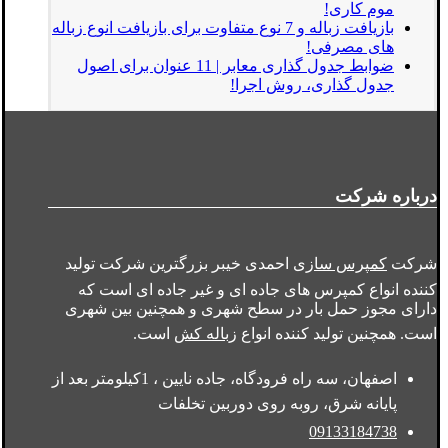
موم کاری!
بازیافت زباله و 7 نوع متفاوت برای بازیافت انوع زباله
های مصرفی!
ضوابط جدول گذاری معابر | 11 عنوان برای اصول
جدول گذاری، روش اجرا!
درباره شرکت
شرکت
کمپرس سازی
احمدی خیبر بزرگترین شرکت تولید
کننده انواع کمپرس های جاده ای و غیر جاده ای است که
دارای مجوز حمل بار در سطح شهری و همچنین بین شهری
است. همچنین تولید کننده انواع
زباله کش
است.
اصفهان، سه راه فرودگاه، جاده نایین ، 1کیلومتر بعد از
پایانه شرق، روبه روی دوربین تخلفات
09133184738