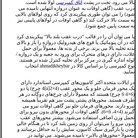
بالا می رود. تخت در پشت
اتاق کمپرسی
لولا شده است.
درب عقب (گاهی اوقات به عنوان دروازه انتهایی نامیده می
شود) را می توان طوری پیکربندی کرد که روی لولاهای بالایی
به سمت بالا حرکت کند (و گاهی اوقات در لولاهای پایینی نیز
به سمت پایین جمع شود).
یا می توان آن را در قالب “درب عقب بلند بالا” پیکربندی کرد
که در آن پنوماتیک یا قوچ های هیدرولیک دروازه را باز و بالای
بدنه تخلیه بالا می برند. برخی از بدنه ها، معمولاً برای حمل
غلات، دارای درهای متحرک برای ورود به جعبه و یک دروازه /
لوله اندازه گیری در مرکز برای تخلیه کنترل شده تر هستند.
نوع کمپرسی را بر اساس کالا در ahmadikheybar انتخاب
نمایید.
در ایالات متحده اکثر کامیون‌های کمپرسی استاندارد دارای
یک محور فرمان جلو و یک محور عقب (4×2[a]4 چرخ) یا دو
(6×4 6 چرخ) هستند که معمولاً دارای چرخ‌های دوگانه در هر
طرف هستند. محورهای پشتی پشت سر هم تقریباً همیشه
نیرو دارند. محورهای فرمان جلو نیز گاهی اوقات نیرو می
گیرند (4×4، 6×6). گاهی اوقات از محورهای بدون نیرو برای
تحمل وزن اضافی استفاده می‌شود. بیشتر محورهای عقب
بدون نیرو را می‌توان از روی زمین بلند کرد تا در هنگام خالی
بودن یا بارگیری سبک کامیون، سایش را به حداقل برسانند و
معمولاً «محورهای بالابر» نامیده می‌شوند. می توانید در