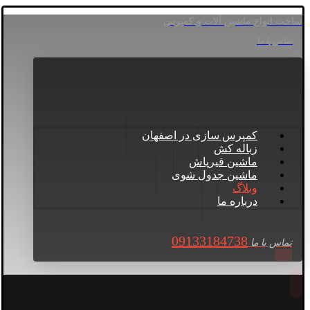
ساخت انواع ماشین آلات و کمپرس
تماس با ما
کمپرس سازی در اصفهان
زباله کش
ماشین قیرپاش
ماشین جدول شوی
وبلاگ
درباره ما
09133184738
تماس با ما