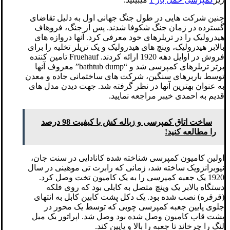
چنین شرکت هایی در طول جنگ جهانی اول به دلیل تقاضای
گسترده در زمان جنگ شکوفا شدند. پس از جنگ، فروهاف
هیدرولیک را در تریلرهای خود معرفی کرد. آنها دروازه های
بالابر هیدرولیک، وینچ های هیدرولیک و یک تریلر تخلیه را برای
فروش در اوایل دهه 1920 ارائه کردند. Fruehauf تامین کننده
برتر تریلرهای کمپرسی شد و “bathtub dump” معروف آنها
توسط باربرهای سنگین، شرکت های ساختمانی جاده و معدن
به عنوان بهترین آنها در نظر گرفته شد. جهت دیدن مدل های
قدیم به احمدی خیبر مراجعه نمایید.
ساخت اتاق کمپرسی و زباله کش با کیفیت 98 درصد
را مطالعه کنید!
اولین کامیون کمپرسی شناخته شده کانادایی در سنت جان،
نیوبرانزویک ساخته شد، زمانی که رابرت تی موهینی در سال
1920 یک جعبه کمپرسی را به یک کامیون تخت وصل کرد.
دستگاه بالابر یک وینچ متصل به کابلی بود که روی فلکه
(قرقره) نصب شده بود. یک دکل پشت کابین کابل به انتهای
جلوی پایین جعبه کمپرسی چوبی که توسط یک محور در
پشت قاب کامیون وصل شده بود وصل شد. اپراتور یک میل
لنگ را چرخاند تا جعبه را بالا و پایین کند.