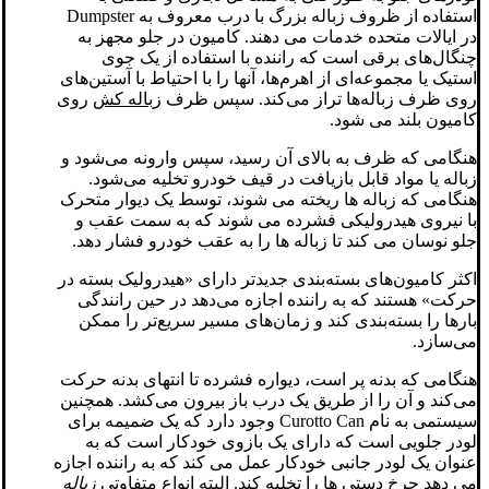
استفاده از ظروف زباله بزرگ با درب معروف به Dumpster
در ایالات متحده خدمات می دهند. کامیون در جلو مجهز به
چنگال‌های برقی است که راننده با استفاده از یک جوی
استیک یا مجموعه‌ای از اهرم‌ها، آنها را با احتیاط با آستین‌های
روی ظرف زباله‌ها تراز می‌کند. سپس ظرف
زباله کش
روی
کامیون بلند می شود.
هنگامی که ظرف به بالای آن رسید، سپس وارونه می‌شود و
زباله یا مواد قابل بازیافت در قیف خودرو تخلیه می‌شود.
هنگامی که زباله ها ریخته می شوند، توسط یک دیوار متحرک
با نیروی هیدرولیکی فشرده می شوند که به سمت عقب و
جلو نوسان می کند تا زباله ها را به عقب خودرو فشار دهد.
اکثر کامیون‌های بسته‌بندی جدیدتر دارای «هیدرولیک بسته در
حرکت» هستند که به راننده اجازه می‌دهد در حین رانندگی
بارها را بسته‌بندی کند و زمان‌های مسیر سریع‌تر را ممکن
می‌سازد.
هنگامی که بدنه پر است، دیواره فشرده تا انتهای بدنه حرکت
می‌کند و آن را از طریق یک درب باز بیرون می‌کشد. همچنین
سیستمی به نام Curotto Can وجود دارد که یک ضمیمه برای
لودر جلویی است که دارای یک بازوی خودکار است که به
عنوان یک لودر جانبی خودکار عمل می کند که به راننده اجازه
می دهد چرخ دستی ها را تخلیه کند. البته انواع متفاوتی
زباله