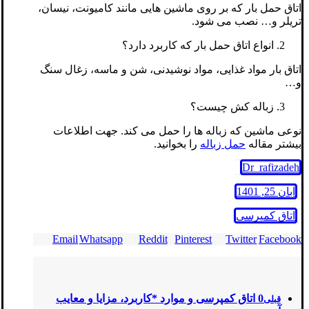
اتاق حمل بار که بر روی ماشین هایی مانند کامیونت، نیسان،
تریلر و… نصب می شود.
انواع اتاق حمل بار که کاربرد دارد؟
اتاق بار مواد غذایی، مواد نوشیدنی، شن و ماسه، زغال سنگ
و…
زباله کش چیست؟
نوعی ماشین که زباله ها را حمل می کند. جهت اطلاعات
بیشتر مقاله
حمل زباله
را بخوانید.
Dr_rafizadeh
آبان 25, 1401
اتاق کمپرسی
Email
Whatsapp
Reddit
Pinterest
Twitter
Facebook
0 اتاق کمپرسی و موارد *کاربرد، مزایا و معایب
قبلی