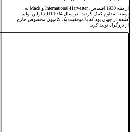
از دهه 1930 اقلیدس، International-Harvester و Mack به
توسعه مداوم کمک کردند. در سال 1934 اقلید اولین تولید
کننده در جهان بود که با موفقیت یک کامیون مخصوص خارج
از بزرگراه تولید کرد.