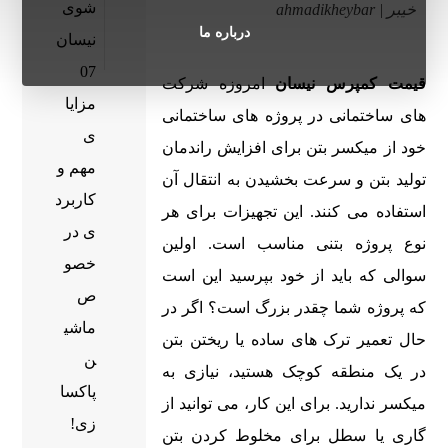
شوی
خیبر | ahmadikheybar
درباره ما
نیسان
07
قیمت کمپرس نیسان
امروزه شرکت
مزایا
های ساختمانی در پروژه های ساختمانی
ی
خود از میکسر بتن برای افزایش راندمان
مهم و
تولید بتن و سرعت بخشیدن به انتقال آن
کاربرد
استفاده می کنند. این تجهیزات برای هر
ی در
نوع پروژه بتنی مناسب است. اولین
خصو
سوالی که باید از خود بپرسید این است
ص
که پروژه شما چقدر بزرگ است؟ اگر در
ماشی
حال تعمیر ترک های ساده یا ریختن بتن
ن
در یک منطقه کوچک هستید، نیازی به
پاکسا
میکسر ندارید. برای این کار، می توانید از
زی!
گاری یا سطل برای مخلوط کردن بتن