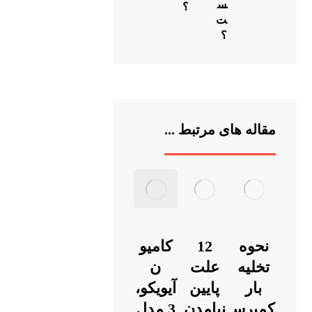
س
؟
ت
؟
مقاله های مرتبط ...
نحوه
12
کامیو
تخلیه
علت
ن
بار
پایین
آیویکو،
کمپرس
نیامدن
3 مدل