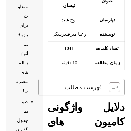
عنوان
نیسان
متفاو
ت
دپارتمان
اوج شید
برای
نویسنده
رعنا میرفندرسکی
بازیاف
ت
تعداد کلمات
1041
انوع
زباله
زمان مطالعه
10 دقیقه
های
مصرف
فهرست مطالب
ی!
ضواب
دلایل واژگونی
ط
کامیون های
جدول
گذاری