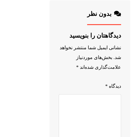
خصوص
ش
است که
ماشین
بدون نظر
دارای مجوز
پاکسازی!
حمل بار در
بهمن 22,
دیدگاهتان را بنویسید
سطح شهری
1404
و همچنین
نشانی ایمیل شما منتشر نخواهد
بین شهری
شد.
بخش‌های موردنیاز
است.
علامت‌گذاری شده‌اند
*
همچنین تولید
نحوه تخلیه
کننده انواع
دیدگاه
*
بار
زباله کش
کمپرسی 8
است.
نوع از
انواع تخلیه
اصفهان، سه