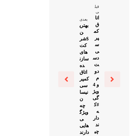
قبل
ی
اتا
بعدی
ق
بهتری
کم
ن
پر
$شر
س
کت
ی
های
دس
سازن
ت
ده
دو
اتاق
م
کمپر
و 4
سی
ویژ
نیسا
گی
ن
#ک
چه
ه
ویژگ
دار
ی
ند
هایی
چی
دارند