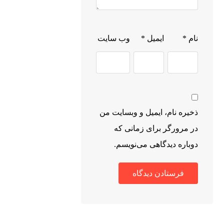
در کمپرس
راه فرودگاه،
سازی!
جاده نایین ،
دی 13,
1کیلومتر بعد
نام
*
ایمیل
*
وب‌ سایت
1404
از پایانه
شرق، روبه
روی دوربین
تخلفات
ذخیره نام، ایمیل و وبسایت من
09133184738
در مرورگر برای زمانی که
دوباره دیدگاهی می‌نویسم.
info@ahmadikheybar