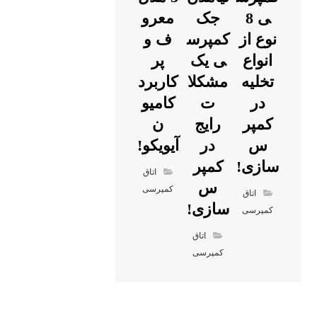
ی 8
جک
معرو
درباره
آخرین
محصولات
نوع از
کمپرس
ف و
شرکت
مقالات
ما
انواع
ی یک
پر
تخلیه
مشکلا
کاربرد
در
ت
کامیو
شرکت
زبال
کمپر
رایج
ن
کمپرس
ه کش
س
در
آیویکو!
سازی
سازی!
کمپر
جدول
اتاق
احمدی خیبر
اتاق
س
کمپرسی
شوی
اتاق
بزرگترین
کمپر
سازی!
کمپرسی
نیسان 07
شرکت تولید
سی
اتاق
مزایای
کننده انواع
کمپرسی
ما
کمپرس های
مهم و
شین
جاده ای و
کاربردی در
قیرپا
غیر جاده ای