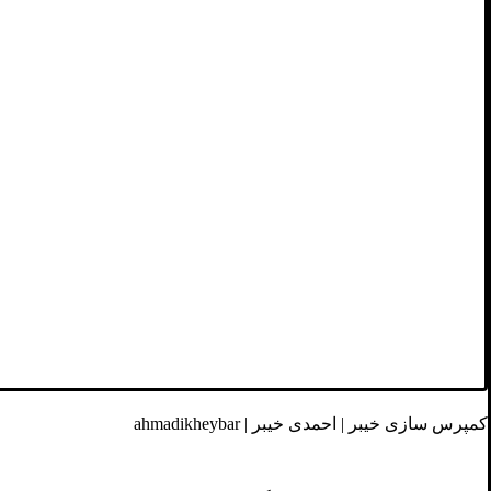
کمپرس سازی خیبر | احمدی خیبر | ahmadikheybar