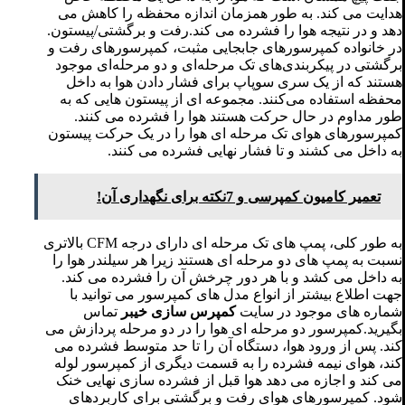
هدایت می کند. به طور همزمان اندازه محفظه را کاهش می
دهد و در نتیجه هوا را فشرده می کند.رفت و برگشتی/پیستون.
در خانواده کمپرسورهای جابجایی مثبت، کمپرسورهای رفت و
برگشتی در پیکربندی‌های تک مرحله‌ای و دو مرحله‌ای موجود
هستند که از یک سری سوپاپ برای فشار دادن هوا به داخل
محفظه استفاده می‌کنند. مجموعه ای از پیستون هایی که به
طور مداوم در حال حرکت هستند هوا را فشرده می کنند.
کمپرسورهای هوای تک مرحله ای هوا را در یک حرکت پیستون
به داخل می کشند و تا فشار نهایی فشرده می کنند.
تعمیر کامیون کمپرسی و 7نکته برای نگهداری آن!
به طور کلی، پمپ های تک مرحله ای دارای درجه CFM بالاتری
نسبت به پمپ های دو مرحله ای هستند زیرا هر سیلندر هوا را
به داخل می کشد و با هر دور چرخش آن را فشرده می کند.
جهت اطلاع بیشتر از انواع مدل های کمپرسور می توانید با
شماره های موجود در سایت
کمپرس سازی خیبر
تماس
بگیرید.کمپرسور دو مرحله ای هوا را در دو مرحله پردازش می
کند. پس از ورود هوا، دستگاه آن را تا حد متوسط ​​فشرده می
کند، هوای نیمه فشرده را به قسمت دیگری از کمپرسور لوله
می کند و اجازه می دهد هوا قبل از فشرده سازی نهایی خنک
شود. کمپرسورهای هوای رفت و برگشتی برای کاربردهای