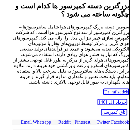
بزرگترین دسته کمپرسور ها کدام است و
چگونه ساخته می شود ؟
سومین دسته بزرگ کمپرسورهای هوا شامل سانتریفیوژها –
بزرگترین کمپرسور از سه نوع کمپرسور هوا است. که شرکت
کمپرس سازی خیبر
نیز این مدل را ارائه می کند. کمپرسورهای
هوای گریز از مرکز توسط توربین‌های بخار یا موتورهای
الکتریکی تغذیه می‌شوند و عمدتاً در فرآیندهای تولید صنعتی
بزرگ که نیاز به فشار هوای زیادی دارند، استفاده می‌شوند.
کمپرسورهای هوای گریز از مرکز به طور قابل توجهی بیشتر از
کمپرسورهای اسکرو و رفت و برگشتی خود هزینه دارند. علاوه
بر این، دستگاه های سانتریفیوژ به دلیل سرعت بالا و استفاده
مداوم، باید تحت تعمیر و نگهداری مداوم قرار گیرند و هزینه
های نگهداری به طور قابل توجهی بالاتری داشته باشند.
Dr_rafizadeh
خرداد 11, 1401
اتاق کمپرسی
Email
Whatsapp
Reddit
Pinterest
Twitter
Facebook