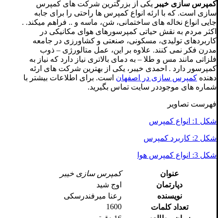
کمپرس سازی خیبر
یکی از بزرگترین شرکت های کمپرس
سازی است. که با ارئه انواع کمپرس ها راحتی را برای جابه
جایی انواع نخاله های ساختمانی، شن، ماسه و .. فراهم میکند. .
اکثر مردم به نقش حیاتی کمپرسورهای هوای مکانیکی در
کاربردهای تولیدی، مسکونی، صنعتی و کشاورزی در جامعه
مدرن فکر نمی کنند. علاوه بر این، عمل متالورژی – ذوب
فلزاتی مانند مس و طلا – به دمای بالاتری نیاز دارد که نیاز به
کمپرسور دارد . احمدی خیبر، یکی از بهترین شرکت های ارئه
دهنده
کمپرس سازی در اصفهان
است. برای اطلاعات بیشتر با
شماره های موجوددر سایت تماس بگیرید.
فهرست تصاویر
شکل 1: انواع کمپرس
شکل 2: کاربرد کمپرس
شکل 3: انواع کمپرس هوا
عنوان
کمپرس سازی خیبر
دپارتمان
اوج شید
نویسنده
رعنا میرفندرسکی
1600
تعداد کلمات