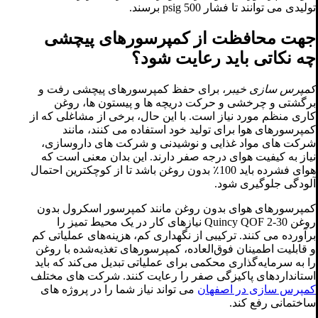
تولیدی می توانند تا فشار 500 psig برسند.
جهت محافظت از کمپرسورهای پیچشی
چه نکاتی باید رعایت شود؟
کمپرس سازی خیبر
، برای حفظ کمپرسورهای پیچشی رفت و
برگشتی و چرخشی و حرکت دریچه ها و پیستون ها، روغن
کاری منظم مورد نیاز است. با این حال، برخی از مشاغلی که از
کمپرسورهای هوا برای تولید خود استفاده می کنند، مانند
شرکت های مواد غذایی و نوشیدنی و شرکت های داروسازی،
نیاز به کیفیت هوای درجه صفر دارند. این بدان معنی است که
هوای فشرده باید 100٪ بدون روغن باشد تا از کوچکترین احتمال
آلودگی جلوگیری شود.
کمپرسورهای هوای بدون روغن مانند کمپرسور اسکرول بدون
روغن Quincy QOF 2-30 نیازهای کار در یک محیط تمیز را
برآورده می کنند. ترکیبی از نگهداری کم، هزینه‌های عملیاتی کم
و قابلیت اطمینان فوق‌العاده، کمپرسورهای تغذیه‌شده با روغن
را به سرمایه‌گذاری محکمی برای عملیاتی تبدیل می‌کند که باید
استانداردهای پاکیزگی صفر را رعایت کنند. شرکت های مختلف
کمپرس سازی در اصفهان
می تواند نیاز شما را در پروژه های
ساختمانی رفع کند.