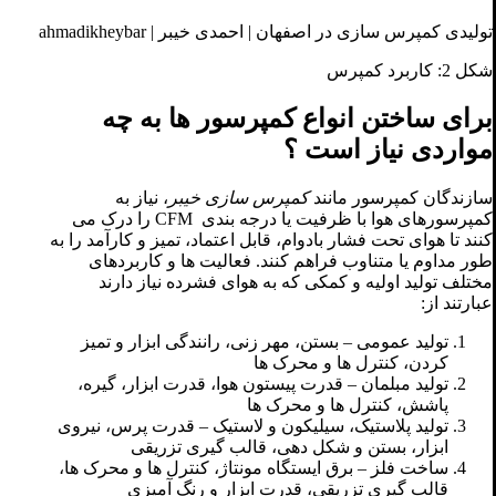
تولیدی کمپرس سازی در اصفهان | احمدی خیبر | ahmadikheybar
شکل 2: کاربرد کمپرس
برای ساختن انواع کمپرسور ها به چه
مواردی نیاز است ؟
سازندگان کمپرسور مانند
کمپرس سازی خیبر
، نیاز به
کمپرسورهای هوا با ظرفیت یا درجه بندی CFM را درک می
کنند تا هوای تحت فشار بادوام، قابل اعتماد، تمیز و کارآمد را به
طور مداوم یا متناوب فراهم کنند. فعالیت ها و کاربردهای
مختلف تولید اولیه و کمکی که به هوای فشرده نیاز دارند
عبارتند از:
تولید عمومی – بستن، مهر زنی، رانندگی ابزار و تمیز
کردن، کنترل ها و محرک ها
تولید مبلمان – قدرت پیستون هوا، قدرت ابزار، گیره،
پاشش، کنترل ها و محرک ها
تولید پلاستیک، سیلیکون و لاستیک – قدرت پرس، نیروی
ابزار، بستن و شکل دهی، قالب گیری تزریقی
ساخت فلز – برق ایستگاه مونتاژ، کنترل ها و محرک ها،
قالب گیری تزریقی، قدرت ابزار و رنگ آمیزی