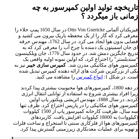
تاریخچه تولید اولین کمپرسور به چه
زمانی باز میگردد ؟
فیزیکدان آلمانی Otto Von Guericke در سال 1650 پمپ خلاء را
معرفی کرد که گاز را از یک محفظه باریک بیرون می کشید و
فضایی بدون هوا ایجاد می کرد. در سال 1762، مهندس حرفه
ای جان اسمیتون یک دمنده با چرخ آب را معرفی کرد که به
تدریج جایگزین دمش شد. در حدود سال 1776، جان ویلکینسون
“سندبلستر” را اختراع کرد، که اولین نمونه اولیه واقعی یک
کمپرسور هوای مکانیکی مدرن شد.
کمپرس سازی خیبر
نیز به
یکی از بزرگترین شرکت های ارائه دهنده کمپرس تبدیل شده
است. در شکل 1:
انواع کمپرس
را مشاهده می کنید.
در دهه 1800، کمپرسورهای هوا محبوبیت بیشتری پیدا کردند
زیرا افراد بیشتری شروع به استفاده از توانایی انتقال انرژی
کردند. در سال 1888، مهندس اتریشی ویکتور پاپ اولین
کمپرسور هوای مکانیکی را در پاریس اختراع کرد. ظرف تنها
سه سال، ظرفیت کارخانه کمپرسور پاپ از 1500 کیلووات
(کیلووات) به 18000 کیلووات افزایش یافت. کاربردهای
کمپرسورهای هوا از فلزکاری سنتی تا استخراج و ساخت فلزات
و تهویه برای عملیات معدنکاری زیرزمینی گسترش پیدا کرد.