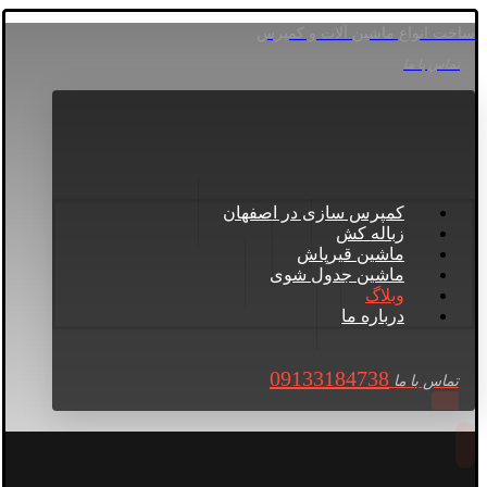
ساخت انواع ماشین آلات و کمپرس
تماس با ما
کمپرس سازی در اصفهان
زباله کش
ماشین قیرپاش
ماشین جدول شوی
وبلاگ
درباره ما
09133184738
تماس با ما