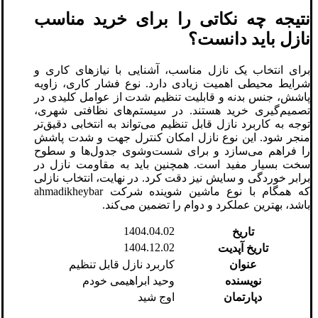
نتیجه چه نکاتی را برای خرید مناسب
نازل باید دانست؟
برای انتخاب یک نازل مناسب، آشنایی با نیازهای کاری و
شرایط محیطی اهمیت زیادی دارد. نوع فشار کاری، زاویه
پاشش، جنس بدنه و قابلیت تنظیم شدت از عوامل کلیدی در
تصمیم‌گیری خرید هستند. در سیستم‌های نظافتی شهری،
توجه به کاربرد نازل قابل تنظیم می‌تواند به انتخابی دقیق‌تر
منجر شود. این نوع نازل امکان کنترل جهت و شدت پاشش
را فراهم می‌سازد و برای شست‌وشوی جدول‌ها و سطوح
سخت بسیار مفید است. همچنین باید به مقاومت نازل در
برابر خوردگی و سایش نیز دقت کرد. در نهایت، انتخاب نازلی
که همگام با نوع ماشین شوینده شرکت ahmadikheybar
باشد، بهترین عملکرد و دوام را تضمین می‌کند.
1404.04.02
تاریخ
1404.12.02
تاریخ آپدیت
عنوان
کاربرد نازل قابل تنظیم
نویسنده
وحید ابراهیمی خودم
دپارتمان
اوج شید