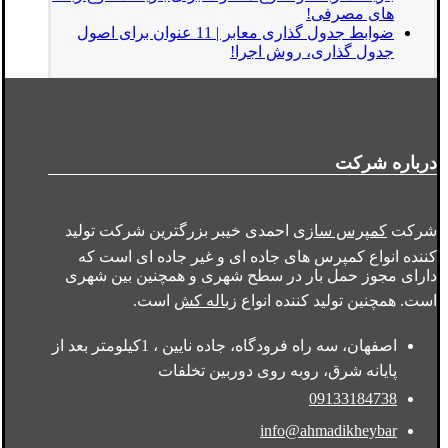
های مصرفی!
ضوابط جدول گذاری معابر | 11 عنوان برای اصول
جدول گذاری، روش اجرا!
درباره شرکت
شرکت
کمپرس سازی
احمدی خیبر بزرگترین شرکت تولید
کننده انواع کمپرس های جاده ای و غیر جاده ای است که
دارای مجوز حمل بار در سطح شهری و همچنین بین شهری
است. همچنین تولید کننده انواع
زباله کش
است.
اصفهان، سه راه فرودگاه، جاده نایین ، 1کیلومتر بعد از
پایانه شرق، روبه روی دوربین تخلفات
09133184738
info@ahmadikheybar