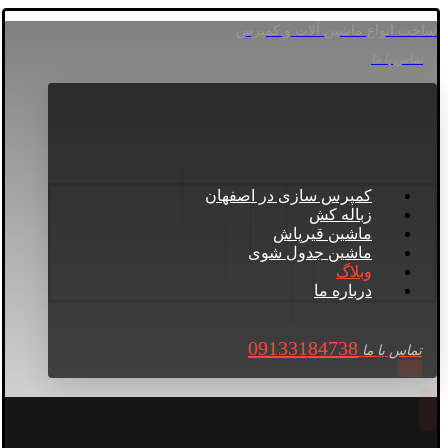
ساخت انواع ماشین آلات و کمپرس
تماس با ما
کمپرس سازی در اصفهان
زباله کش
ماشین قیرپاش
ماشین جدول شوی
وبلاگ
درباره ما
09133184738
تماس با ما