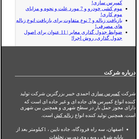
کمپرس سازی!
موم کشی خودرو و 7 مورد علت و نحوه و مزایای
موم کاری!
بازیافت زباله و 7 نوع متفاوت برای بازیافت انوع زباله
های مصرفی!
ضوابط جدول گذاری معابر | 11 عنوان برای اصول
جدول گذاری، روش اجرا!
درباره شرکت
شرکت
کمپرس سازی
احمدی خیبر بزرگترین شرکت تولید
کننده انواع کمپرس های جاده ای و غیر جاده ای است که
دارای مجوز حمل بار در سطح شهری و همچنین بین شهری
است. همچنین تولید کننده انواع
زباله کش
است.
اصفهان، سه راه فرودگاه، جاده نایین ، 1کیلومتر بعد از
پایانه شرق، روبه روی دوربین تخلفات