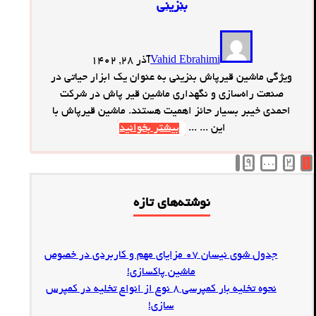
بنزینی
Vahid Ebrahimi
آذر 28, 1402
ویژگی‌ ماشین قیرپاش بنزینی به عنوان یک ابزار حیاتی در
صنعت راه‌سازی و نگهداری ماشین قیر پاش در شرکت
احمدی خیبر بسیار حائز اهمیت هستند. ماشین قیرپاش با
این ... ...
بیشتر بخوانید
9
…
2
1
صفحه‌بندی
نوشته‌ها
نوشته‌های تازه
جدول شوی نیسان 07 مزایای مهم و کاربردی در خصوص
ماشین پاکسازی!
نحوه تخلیه بار کمپرسی 8 نوع از انواع تخلیه در کمپرس
سازی!