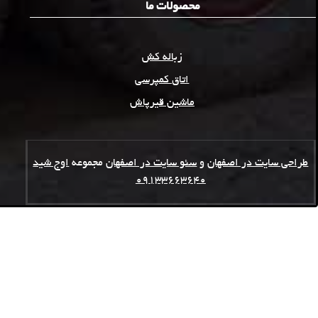
محصولات ما
زباله کش
اتاق کمپرسی
ماشین قیرپاش
طراحی سایت در اصفهان
و
سئو سایت در اصفهان
مجموعه
اوج شید
09133663640