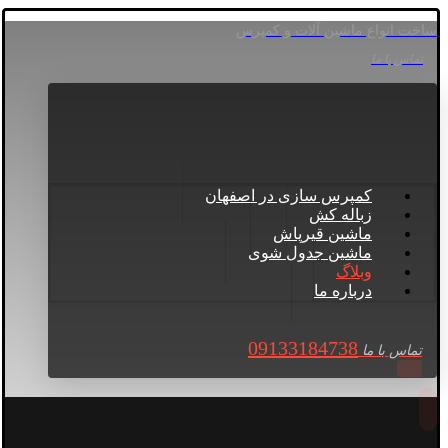
ساخت انواع ماشین آلات و کمپرس
تماس با ما
کمپرس سازی در اصفهان
زباله کش
ماشین قیرپاش
ماشین جدول شوی
وبلاگ
درباره ما
09133184738
تماس با ما