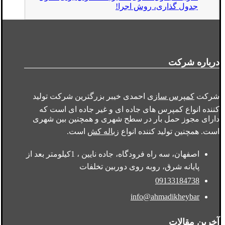
جدول گذاری، روش اجرا!
درباره شرکت
شرکت
کمپرس سازی
احمدی خیبر بزرگترین شرکت تولید
کننده انواع کمپرس های جاده ای و غیر جاده ای است که
دارای مجوز حمل بار در سطح شهری و همچنین بین شهری
است. همچنین تولید کننده انواع
زباله کش
است.
اصفهان، سه راه فرودگاه، جاده نایین ، 1کیلومتر بعد از
پایانه شرق، روبه روی دوربین تخلفات
09133184738
info@ahmadikheybar
آخرین مقالات