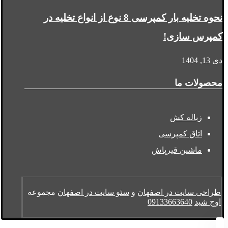
نحوه تخلیه بار کمپرسی 8 نوع از انواع تخلیه در
کمپرس سازی!
دی 13, 1404
محصولات ما
زباله کش
اتاق کمپرسی
ماشین قیرپاش
طراحی سایت در اصفهان
و
سئو سایت در اصفهان
مجموعه
اوج شید
09133663640