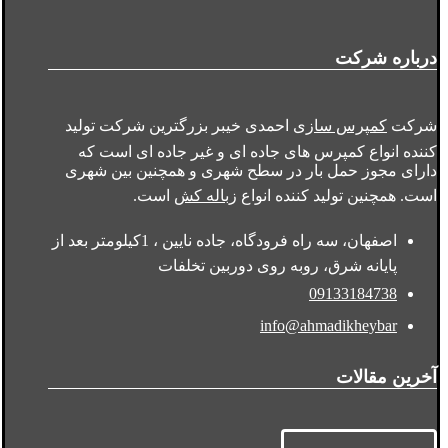
درباره شرکت
شرکت
کمپرس سازی
احمدی خیبر بزرگترین شرکت تولید
کننده انواع کمپرس های جاده ای و غیر جاده ای است که
دارای مجوز حمل بار در سطح شهری و همچنین بین شهری
است. همچنین تولید کننده انواع
زباله کش
است.
اصفهان، سه راه فرودگاه، جاده نایین ، 1کیلومتر بعد از
پایانه شرق، روبه روی دوربین تخلفات
09133184738
info@ahmadikheybar
آخرین مقالات