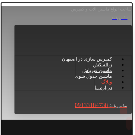
ساخت انواع ماشین آلات و کمپرس
تماس با ما
کمپرس سازی در اصفهان
زباله کش
ماشین قیرپاش
ماشین جدول شوی
وبلاگ
درباره ما
09133184738
تماس با ما