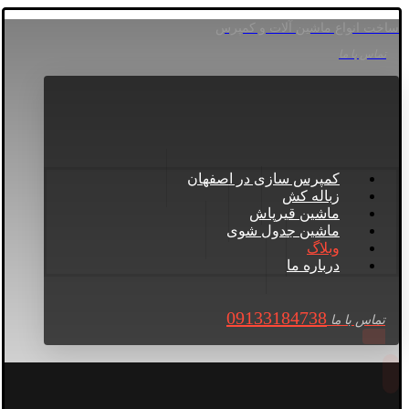
ساخت انواع ماشین آلات و کمپرس
تماس با ما
کمپرس سازی در اصفهان
زباله کش
ماشین قیرپاش
ماشین جدول شوی
وبلاگ
درباره ما
09133184738
تماس با ما