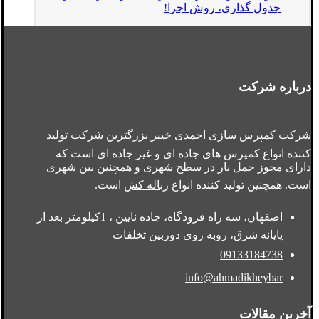
جدول گذاری، روش اجرا!
درباره شرکت
شرکت
کمپرس سازی
احمدی خیبر بزرگترین شرکت تولید
کننده انواع کمپرس های جاده ای و غیر جاده ای است که
دارای مجوز حمل بار در سطح شهری و همچنین بین شهری
است. همچنین تولید کننده انواع
زباله کش
است.
اصفهان، سه راه فرودگاه، جاده نایین ، 1کیلومتر بعد از
پایانه شرق، روبه روی دوربین تخلفات
09133184738
info@ahmadikheybar
آخرین مقالات