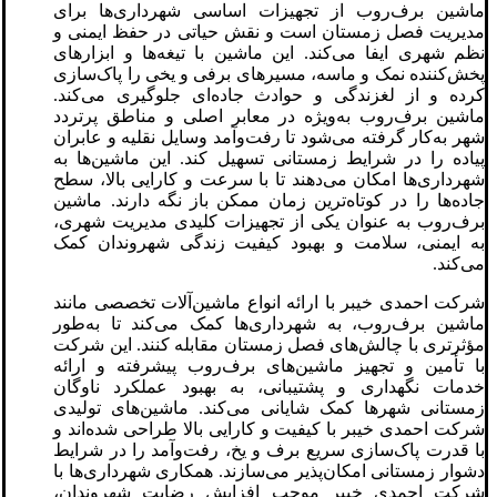
ماشین برف‌روب از تجهیزات اساسی شهرداری‌ها برای
مدیریت فصل زمستان است و نقش حیاتی در حفظ ایمنی و
نظم شهری ایفا می‌کند. این ماشین با تیغه‌ها و ابزارهای
پخش‌کننده نمک و ماسه، مسیرهای برفی و یخی را پاک‌سازی
کرده و از لغزندگی و حوادث جاده‌ای جلوگیری می‌کند.
ماشین برف‌روب به‌ویژه در معابر اصلی و مناطق پرتردد
شهر به‌کار گرفته می‌شود تا رفت‌وآمد وسایل نقلیه و عابران
پیاده را در شرایط زمستانی تسهیل کند. این ماشین‌ها به
شهرداری‌ها امکان می‌دهند تا با سرعت و کارایی بالا، سطح
جاده‌ها را در کوتاه‌ترین زمان ممکن باز نگه دارند. ماشین
برف‌روب به عنوان یکی از تجهیزات کلیدی مدیریت شهری،
به ایمنی، سلامت و بهبود کیفیت زندگی شهروندان کمک
می‌کند.
شرکت احمدی خیبر با ارائه انواع ماشین‌آلات تخصصی مانند
ماشین برف‌روب، به شهرداری‌ها کمک می‌کند تا به‌طور
مؤثرتری با چالش‌های فصل زمستان مقابله کنند. این شرکت
با تأمین و تجهیز ماشین‌های برف‌روب پیشرفته و ارائه
خدمات نگهداری و پشتیبانی، به بهبود عملکرد ناوگان
زمستانی شهرها کمک شایانی می‌کند. ماشین‌های تولیدی
شرکت احمدی خیبر با کیفیت و کارایی بالا طراحی شده‌اند و
با قدرت پاک‌سازی سریع برف و یخ، رفت‌وآمد را در شرایط
دشوار زمستانی امکان‌پذیر می‌سازند. همکاری شهرداری‌ها با
شرکت احمدی خیبر موجب افزایش رضایت شهروندان،