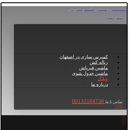
ساخت انواع ماشین آلات و کمپرس
تماس با ما
کمپرس سازی در اصفهان
زباله کش
ماشین قیرپاش
ماشین جدول شوی
وبلاگ
درباره ما
09133184738
تماس با ما