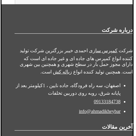
درباره شرکت
شرکت
کمپرس سازی
احمدی خیبر بزرگترین شرکت تولید
کننده انواع کمپرس های جاده ای و غیر جاده ای است که
دارای مجوز حمل بار در سطح شهری و همچنین بین شهری
است. همچنین تولید کننده انواع
زباله کش
است.
اصفهان، سه راه فرودگاه، جاده نایین ، 1کیلومتر بعد از
پایانه شرق، روبه روی دوربین تخلفات
09133184738
info@ahmadikheybar
آخرین مقالات