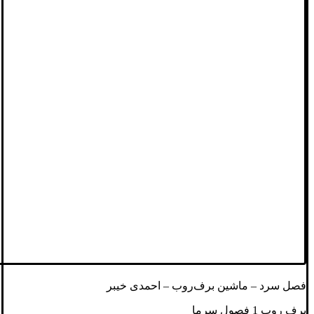
فصل سرد – ماشین برف‌روب – احمدی خیبر
برف روب 1 فصول سرما