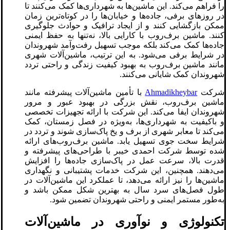
را فراهم می‌کند. این ماشین‌ها به شهرداری‌ها کمک می‌کنند تا
در روزهای برفی، جاده‌ها و خیابان‌ها را در کوتاه‌ترین زمان
ممکن بازگشایی کنند و از ایجاد ترافیک و حوادث جلوگیری
کنند. ماشین برف‌روب با کارایی بالا، نه‌تنها به حفظ ایمنی
جاده‌ها کمک می‌کند بلکه موجب تسهیل رفت‌وآمد شهروندان
در شرایط برفی می‌شود. به این ترتیب، ماشین‌آلات شهری
مانند ماشین برف‌روب به بهبود کیفیت زندگی و راحتی تردد
شهروندان کمک شایانی می‌کنند.
شرکت
Ahmadikheybar
با تأمین ماشین‌آلات پیشرفته مانند
ماشین برف‌روب، نقش بزرگی در بهبود عبور و مرور
شهروندان ایفا می‌کند. این شرکت با ارائه تجهیزات تخصصی
و باکیفیت به شهرداری‌ها، به‌ویژه در فصل زمستان، کمک
می‌کند تا معابر شهری از برف و یخ پاک‌سازی شوند و تردد در
شرایط سخت جوی تسهیل یابد. ماشین برف‌روب‌های ارائه
شده توسط شرکت احمدی خیبر با طراحی‌های پیشرفته و
قدرت بالا، سرعت عمل در پاک‌سازی جاده‌ها را افزایش
می‌دهند. همچنین، این شرکت خدمات پشتیبانی و نگهداری
ماشین‌ها را نیز ارائه می‌دهد، تا عملکرد این ماشین‌آلات در
طول فصل‌های سرد سال به بهترین شکل ممکن باشد و
به‌طور مستمر ایمنی و راحتی شهروندان تضمین شود.
تکنولوژی و نوآوری در ماشین‌آلات