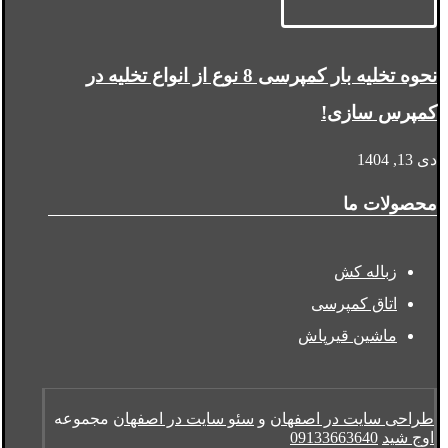
نحوه تخلیه بار کمپرسی 8 نوع از انواع تخلیه در
کمپرس سازی!
دی 13, 1404
محصولات ما
زباله کش
اتاق کمپرسی
ماشین قیرپاش
طراحی سایت در اصفهان
و
سئو سایت در اصفهان
مجموعه
اوج شید
09133663640