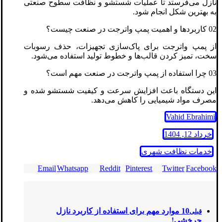
نازل می‌فرستد تا عملیات شستشو و نظافت سطوح صنعتی
به بهترین شکل انجام شود.
02 کاربردها و اهمیت پمپ واترجت در صنعت چیست؟
از پمپ واترجت برای پاک‌سازی تجهیزات، حذف رسوبات
سخت، تمیز کردن قالب‌ها و خطوط تولید استفاده می‌شود.
03 چرا استفاده از پمپ واترجت در صنعت مهم است؟
این دستگاه باعث افزایش سرعت و کیفیت شستشو شده و
مصرف مواد شیمیایی را کاهش می‌دهد.
Vahid Ebrahimi
خرداد 12, 1404
خدمات نظافت شهری
Email
Whatsapp
Reddit
Pinterest
Twitter
Facebook
10 موارد مهم برای استفاده از کاربرد نازل
قبلی
چرخشی!