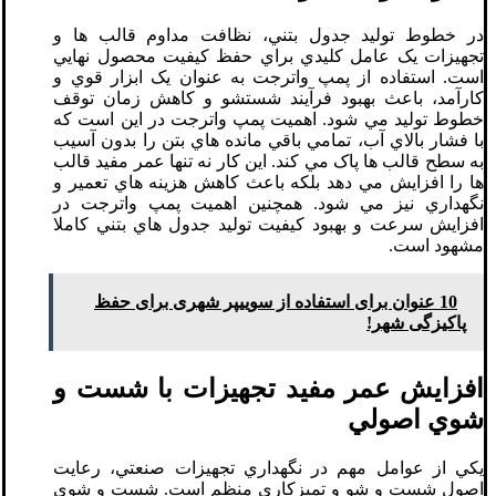
در خطوط توليد جدول بتني، نظافت مداوم قالب ها و
تجهيزات يک عامل کليدي براي حفظ کيفيت محصول نهايي
است. استفاده از پمپ واترجت به عنوان يک ابزار قوي و
کارآمد، باعث بهبود فرآيند شستشو و کاهش زمان توقف
خطوط توليد مي شود. اهميت پمپ واترجت در اين است که
با فشار بالاي آب، تمامي باقي مانده هاي بتن را بدون آسيب
به سطح قالب ها پاک مي کند. اين کار نه تنها عمر مفيد قالب
ها را افزايش مي دهد بلکه باعث کاهش هزينه هاي تعمير و
نگهداري نيز مي شود. همچنين اهميت پمپ واترجت در
افزايش سرعت و بهبود کيفيت توليد جدول هاي بتني کاملا
مشهود است.
10 عنوان برای استفاده از سوییپر شهری برای حفظ
پاکیزگی شهر!
افزايش عمر مفيد تجهيزات با شست و
شوي اصولي
يکي از عوامل مهم در نگهداري تجهيزات صنعتي، رعايت
اصول شست و شو و تميزکاري منظم است. شست و شوي