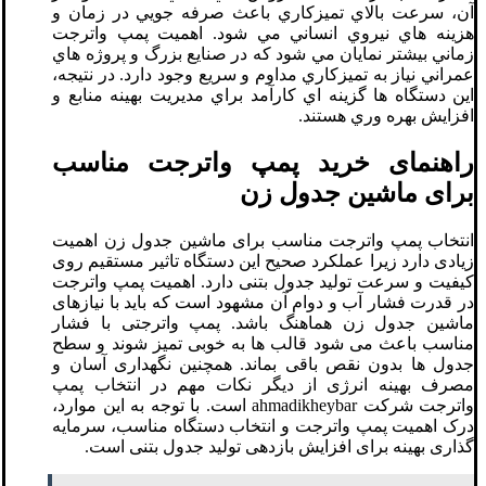
آن، سرعت بالاي تميزکاري باعث صرفه جويي در زمان و
هزينه هاي نيروي انساني مي شود. اهميت پمپ واترجت
زماني بيشتر نمايان مي شود که در صنايع بزرگ و پروژه هاي
عمراني نياز به تميزکاري مداوم و سريع وجود دارد. در نتيجه،
اين دستگاه ها گزينه اي کارآمد براي مديريت بهينه منابع و
افزايش بهره وري هستند.
راهنمای خرید پمپ واترجت مناسب
برای ماشین جدول زن
انتخاب پمپ واترجت مناسب برای ماشین جدول زن اهمیت
زیادی دارد زیرا عملکرد صحیح این دستگاه تاثیر مستقیم روی
کیفیت و سرعت تولید جدول بتنی دارد. اهمیت پمپ واترجت
در قدرت فشار آب و دوام آن مشهود است که باید با نیازهای
ماشین جدول زن هماهنگ باشد. پمپ واترجتی با فشار
مناسب باعث می شود قالب ها به خوبی تمیز شوند و سطح
جدول ها بدون نقص باقی بماند. همچنین نگهداری آسان و
مصرف بهینه انرژی از دیگر نکات مهم در انتخاب پمپ
واترجت شرکت ahmadikheybar است. با توجه به این موارد،
درک اهمیت پمپ واترجت و انتخاب دستگاه مناسب، سرمایه
گذاری بهینه برای افزایش بازدهی تولید جدول بتنی است.