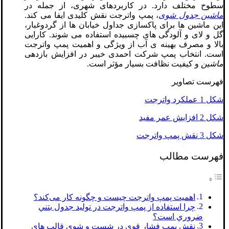
سطوح مختلف دارد. در کاربردهای شهری، از جمله در
ماشین جدول شوی
، پمپ واترجت نقش کلیدی ایفا می‌ کند.
این ماشین‌ ها برای پاکسازی جداول خیابان‌ ها از گردوغبار،
گل‌ و لای و آلودگی‌ های چسبیده استفاده می‌ شوند. کارایی
بالا و مصرف بهینه‌ ی آب از ویژگی‌ و اهمیت پمپ واترجت
است. انتخاب پمپ شرکت احمدی خیبر در افزایش بازدهی
ماشین
و کیفیت نظافت بسیار مؤثر است.
فهرست تصاویر
شکل 1 عملکرد واترجت
شکل 2 افزايش عمر مفيد
شکل 3 نقش پمپ واترجت
فهرست مطالب
اهمیت پمپ واترجت چیست و چگونه کار می‌کند؟
چرا استفاده از پمپ واترجت در توليد جدول بتني
ضروري است؟
نقش پمپ فشار قوي در شست و شوي قالب هاي