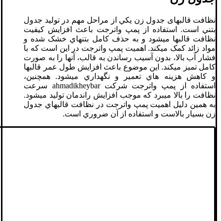
نظافت قالبهای جدول زن يکي از مراحل مهم در توليد جدول
بتني است. استفاده از پمپ واترجت باعث افزايش کيفيت
نظافت قالبها ميشود و به حذف کامل بتنهاي خشک شده و
مواد زائد کمک ميکند. اهميت پمپ واترجت در اين است که با
فشار آب بالا، بدون آسيب رساندن به قالب، آنها را به صورت
کامل تميز ميکند. اين موضوع باعث افزايش طول عمر قالبها
و کاهش هزينه هاي تعمير و نگهداري ميشود. همچنين،
استفاده از پمپ واترجت شرکت ahmadikheybar سرعت
نظافت را بالا ميبرد که موجب افزايش راندمان توليد ميشود.
به همين دليل اهميت پمپ واترجت در نظافت قالبهاي جدول
زن بسيار بالاست و استفاده از آن ضروري است.