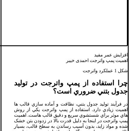
افزايش عمر مفيد
اهمیت پمپ واترجت احمدی خیبر
شکل 1 عملکرد واترجت
چرا استفاده از پمپ واترجت در توليد
جدول بتني ضروري است؟
در فرآيند توليد جدول بتني، نظافت و آماده سازي قالب ها
اهميت زيادي دارد. استفاده از پمپ واترجت يکي از روش
هاي موثر براي شستشوي سريع و دقيق قالب هاست. اهميت
پمپ واترجت در اينجا به دليل قدرت بالا در زدودن بتن خشک
شده و مواد زايد، بدون آسيب رساندن به سطح قالب، بسيار