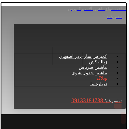
ساخت انواع ماشین آلات و کمپرس
تماس با ما
کمپرس سازی در اصفهان
زباله کش
ماشین قیرپاش
ماشین جدول شوی
وبلاگ
درباره ما
09133184738
تماس با ما