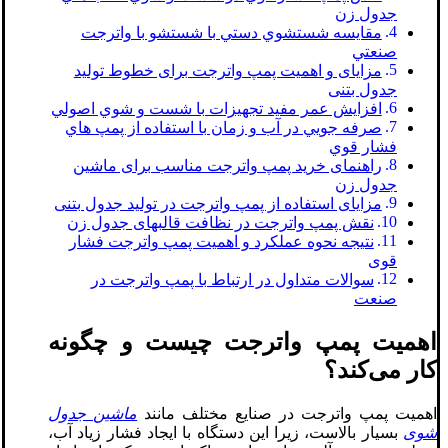
جدول زن
مقايسه شستشوي دستي با شستشو با واترجت
صنعتي
مزایای و اهمیت پمپ واترجت برای خطوط تولید
جدول بتنی
افزايش عمر مفيد تجهيزات با شست و شوي اصولي
صرفه جويي در آب و زمان با استفاده از پمپ هاي
فشار قوي
راهنمای خرید پمپ واترجت مناسب برای ماشین
جدول زن
مزایای استفاده از پمپ واترجت در تولید جدول بتنی
نقش پمپ واترجت در نظافت قالبهای جدول زن
نتیجه نحوه عملکرد و اهمیت پمپ واترجت فشار
قوی
سوالات متداول در ارتباط با پمپ واترجت در
صنعت
اهمیت پمپ واترجت چیست و چگونه
کار می‌کند؟
اهمیت پمپ واترجت در صنایع مختلف مانند
ماشین جدول
شوی
بسیار بالاست، زیرا این دستگاه با ایجاد فشار زیاد آب،