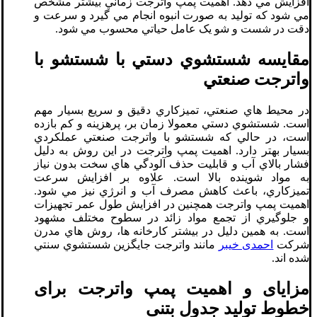
افزايش مي دهد. اهميت پمپ واترجت زماني بيشتر مشخص
مي شود که توليد به صورت انبوه انجام مي گيرد و سرعت و
دقت در شست و شو يک عامل حياتي محسوب مي شود.
مقايسه شستشوي دستي با شستشو با
واترجت صنعتي
در محيط هاي صنعتي، تميزکاري دقيق و سريع بسيار مهم
است. شستشوي دستي معمولا زمان بر، پرهزينه و کم بازده
است، در حالي که شستشو با واترجت صنعتي عملکردي
بسيار بهتر دارد. اهميت پمپ واترجت در اين روش به دليل
فشار بالاي آب و قابليت حذف آلودگي هاي سخت بدون نياز
به مواد شوينده بالا است. علاوه بر افزايش سرعت
تميزکاري، باعث کاهش مصرف آب و انرژي نيز مي شود.
اهميت پمپ واترجت همچنين در افزايش طول عمر تجهيزات
و جلوگيري از تجمع مواد زائد در سطوح مختلف مشهود
است. به همين دليل در بيشتر کارخانه ها، روش هاي مدرن
شرکت
احمدی خیبر
مانند واترجت جايگزين شستشوي سنتي
شده اند.
مزایای و اهمیت پمپ واترجت برای
خطوط تولید جدول بتنی