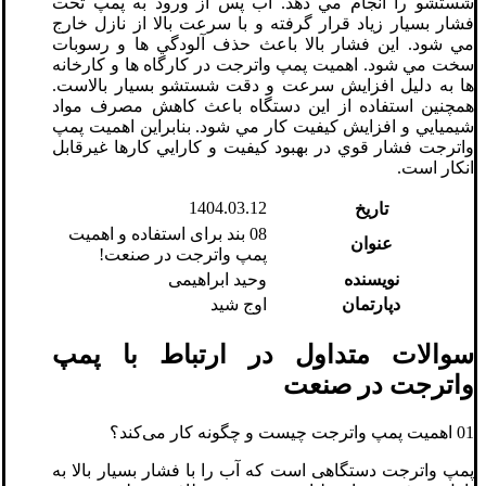
شستشو را انجام مي دهد. آب پس از ورود به پمپ تحت
فشار بسيار زياد قرار گرفته و با سرعت بالا از نازل خارج
مي شود. اين فشار بالا باعث حذف آلودگي ها و رسوبات
سخت مي شود. اهميت پمپ واترجت در کارگاه ها و کارخانه
ها به دليل افزايش سرعت و دقت شستشو بسيار بالاست.
همچنين استفاده از اين دستگاه باعث کاهش مصرف مواد
شيميايي و افزايش کيفيت کار مي شود. بنابراين اهميت پمپ
واترجت فشار قوي در بهبود کيفيت و کارايي کارها غيرقابل
انکار است.
1404.03.12
تاریخ
08 بند برای استفاده و اهمیت
عنوان
پمپ واترجت در صنعت!
نویسنده
وحید ابراهیمی
دپارتمان
اوج شید
سوالات متداول در ارتباط با پمپ
واترجت در صنعت
01 اهمیت پمپ واترجت چیست و چگونه کار می‌کند؟
پمپ واترجت دستگاهی است که آب را با فشار بسیار بالا به