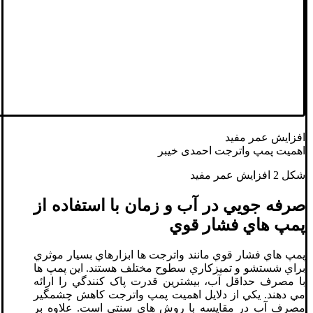
افزايش عمر مفيد
اهمیت پمپ واترجت احمدی خیبر
شکل 2 افزايش عمر مفيد
صرفه جويي در آب و زمان با استفاده از
پمپ هاي فشار قوي
پمپ هاي فشار قوي مانند واترجت ها ابزارهاي بسيار موثري
براي شستشو و تميزکاري سطوح مختلف هستند. اين پمپ ها
با مصرف حداقل آب، بيشترين قدرت پاک کنندگي را ارائه
مي دهند. يکي از دلايل اهميت پمپ واترجت کاهش چشمگير
مصرف آب در مقايسه با روش هاي سنتي است. علاوه بر