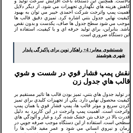
بالاست. همچنين اين دستگاه باعث افزايش سرعت توليد و
کاهش هزينه هاي نگهداري تجهيزات مي شود. از ديگر دلايل
اهميت پمپ واترجت شرکت احمدی خیبر مي توان به بهبود
کيفيت نهايي جدول بتني اشاره کرد. تميزي دقيق قالب ها
موجب مي شود سطح جدول ها صاف، يکدست و بدون نقص
باشد. بنابراين، براي توليد حرفه اي و با کيفيت، استفاده از
اين دستگاه ضروري است.
شستشوی معابر: 4+ راهکار نوین برای پاکیزگی پایدار
شهری هوشمند
نقش پمپ فشار قوي در شست و شوي
قالب هاي جدول زن
در توليد جدول هاي بتني، تميز بودن قالب ها تاثير مستقيم بر
کيفيت محصول نهايي دارد. يکي از تجهيزات کليدي براي تميز
کردن سريع و موثر قالب ها، پمپ فشار قوي يا همان پمپ
واترجت است. اهميت پمپ واترجت در اين کاربرد به دليل
قدرت بالا در حذف بتن خشک شده، گرد و غبار و آلودگي هاي
سطحي است. استفاده از اين دستگاه موجب صرفه جويي در
زمان و نيروي انساني مي شود و عمر مفيد قالب ها را