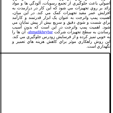
اصولي باعث جلوگيري از تجمع رسوبات، آلودگي ها و مواد
زائد بر روي تجهيزات مي شود که اين کار در درازمدت به
افزايش عمر مفيد تجهيزات کمک مي کند. در اين ميان،
اهميت پمپ واترجت به عنوان يک ابزار قدرتمند و کارآمد
براي شست و شوي دقيق و سريع بيش از پيش نمايان مي
شود. اهميت پمپ واترجت در اين است که بدون آسيب
رساندن به سطح تجهيزات شرکت
ahmadikheybar
، آن ها را
به خوبي تميز کرده و از فرسايش زودرس جلوگيري مي کند.
اين روش راهکاري موثر براي کاهش هزينه هاي تعمير و
نگهداري است.