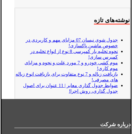
نوشته‌های تازه
جدول شوی نیسان 07 مزایای مهم و کاربردی در
خصوص ماشین پاکسازی!
نحوه تخلیه بار کمپرسی 8 نوع از انواع تخلیه در
کمپرس سازی!
موم کشی خودرو و 7 مورد علت و نحوه و مزایای
موم کاری!
بازیافت زباله و 7 نوع متفاوت برای بازیافت انوع زباله
های مصرفی!
ضوابط جدول گذاری معابر | 11 عنوان برای اصول
جدول گذاری، روش اجرا!
درباره شرکت