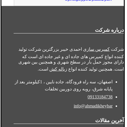
درباره شرکت
شرکت
کمپرس سازی
احمدی خیبر بزرگترین شرکت تولید
کننده انواع کمپرس های جاده ای و غیر جاده ای است که
دارای مجوز حمل بار در سطح شهری و همچنین بین شهری
است. همچنین تولید کننده انواع
زباله کش
است.
اصفهان، سه راه فرودگاه، جاده نایین ، 1کیلومتر بعد از
پایانه شرق، روبه روی دوربین تخلفات
09133184738
info@ahmadikheybar
آخرین مقالات