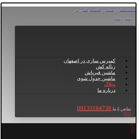
ساخت انواع ماشین آلات و کمپرس
تماس با ما
کمپرس سازی در اصفهان
زباله کش
ماشین قیرپاش
ماشین جدول شوی
وبلاگ
درباره ما
09133184738
تماس با ما