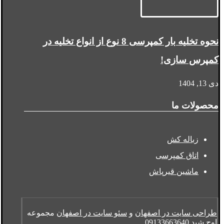
نحوه تخلیه بار کمپرسی 8 نوع از انواع تخلیه در
کمپرس سازی!
دی 13, 1404
محصولات ما
زباله کش
اتاق کمپرسی
ماشین قیرپاش
طراحی سایت در اصفهان
و
سئو سایت در اصفهان
مجموعه
اوج شید
09133663640