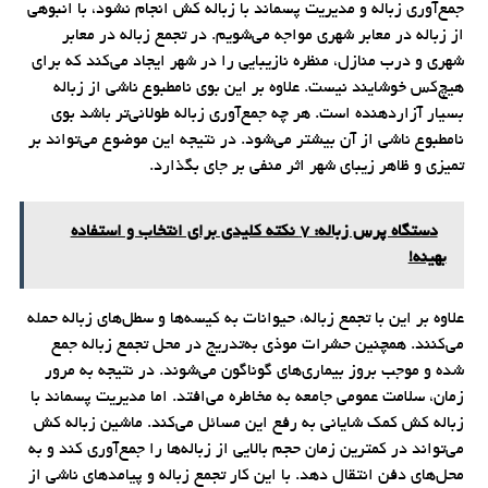
جمع‌آوری زباله و مدیریت پسماند با زباله کش انجام نشود، با انبوهی
از زباله در معابر شهری مواجه می‌‎شویم. در تجمع زباله در معابر
شهری و درب منازل، منظره نازیبایی را در شهر ایجاد می‌کند که برای
هیچ‌کس خوشایند نیست. علاوه بر این بوی نامطبوع ناشی از زباله
بسیار آزاردهنده است. هر چه جمع‌آوری زباله طولانی‌تر باشد بوی
نامطبوع ناشی از آن بیشتر می‌شود. در نتیجه این موضوع می‌تواند بر
تمیزی و ظاهر زیبای شهر اثر منفی بر جای بگذارد.
دستگاه پرس زباله: 7 نکته کلیدی برای انتخاب و استفاده
بهینه!
علاوه بر این با تجمع زباله‌، حیوانات به کیسه‌ها و سطل‌های زباله حمله
می‌کنند. همچنین حشرات موذی به‌تدریج در محل تجمع زباله جمع
شده و موجب بروز بیماری‌های گوناگون می‌شوند. در نتیجه به مرور
زمان، سلامت عمومی جامعه به مخاطره می‌افتد. اما مدیریت پسماند با
زباله کش کمک شایانی به رفع این مسائل می‌کند. ماشین زباله کش
می‌تواند در کمترین زمان حجم بالایی از زباله‌ها را جمع‌آوری کند و به
محل‌های دفن انتقال دهد. با این کار تجمع زباله و پیامدهای ناشی از