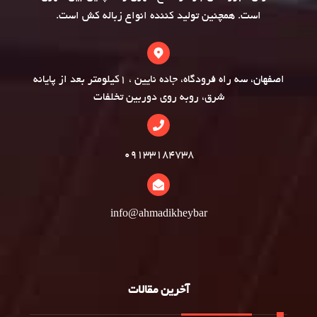
است. همچنین تولید کننده انواع
زباله کش
است.
اصفهان، سه راه فرودگاه، جاده نایین ، 1کیلومتر بعد از پایانه
شرق، روبه روی دوربین تخلفات
09133184738
info@ahmadikheybar
آخرین مقالات