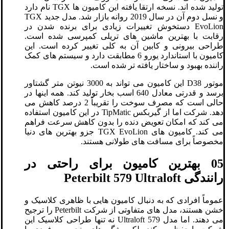
تولید شده اند. نسخه ارتقا یافته این کامیون ها TGX نام دارد
و نسل دوم آن در سال 2019 روانه بازار شد. مدل جدید TGX
EvoLion دستخوش تغییرات زیادی برای برنده شدن در
رقابت با بهترین ماشین های تریلی کمپرسی شده است.
طراحی بیرونی و کابین آن به کلی تغییر کرده است. این
کامیون با استاندارد یورو 6 مطابقت دارد و سیستم های کمک
راننده بهبود و ساختار یافته تر شده است.
موتور D38 این کامیون می تواند به 3000 نیوتن متر گشتاور
برسد و قدرتی معادل 640 اسب بخار تولید کند. همه اینها در
حالی است که مصرف سوخت را تقریباً 2 درصد کاهش می
دهد. شرکت اما از گیربکس TipMatic در این کامیون استفاده
می کند که امکان تعویض دنده را بدون کاهش سرعت فراهم
می کند. کامیون‌ های TGX EvoLion جزو بهترین ‌های دنیا
مخصوصاً برای مسافت‌ های طولانی هستند.
05 بهترین کامیون برای راحتی در
رانندگی Peterbilt 579 Ultraloft
عموماً افرادی که به دنبال کامیون هایی با ظاهری کلاسیک و
خشن هستند، مدل های متفاوتی از شرکت Peterbilt را ترجیح
می دهند. اما مدل 579 Ultraloft نه تنها طراحی کلاسیک این