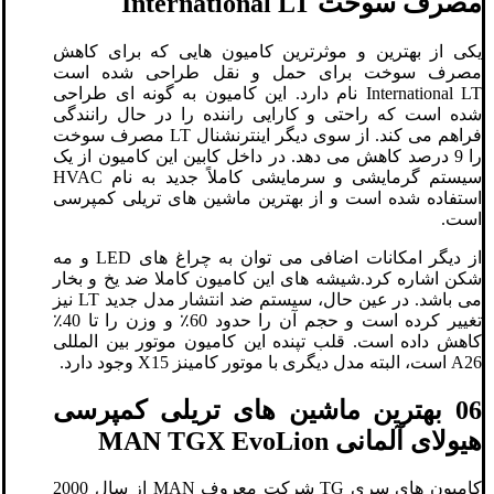
مصرف سوخت International LT
یکی از بهترین و موثرترین کامیون هایی که برای کاهش
مصرف سوخت برای حمل و نقل طراحی شده است
International LT نام دارد. این کامیون به گونه ای طراحی
شده است که راحتی و کارایی راننده را در حال رانندگی
فراهم می کند. از سوی دیگر اینترنشنال LT مصرف سوخت
را 9 درصد کاهش می دهد. در داخل کابین این کامیون از یک
سیستم گرمایشی و سرمایشی کاملاً جدید به نام HVAC
استفاده شده است و از بهترین ماشین های تریلی کمپرسی
است.
از دیگر امکانات اضافی می توان به چراغ های LED و مه
شکن اشاره کرد.شیشه های این کامیون کاملا ضد یخ و بخار
می باشد. در عین حال، سیستم ضد انتشار مدل جدید LT نیز
تغییر کرده است و حجم آن را حدود 60٪ و وزن را تا 40٪
کاهش داده است. قلب تپنده این کامیون موتور بین المللی
A26 است، البته مدل دیگری با موتور کامینز X15 وجود دارد.
06 بهترین ماشین های تریلی کمپرسی
هیولای آلمانی MAN TGX EvoLion
کامیون های سری TG شرکت معروف MAN از سال 2000