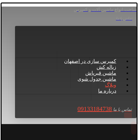
ساخت انواع ماشین آلات و کمپرس
تماس با ما
کمپرس سازی در اصفهان
زباله کش
ماشین قیرپاش
ماشین جدول شوی
وبلاگ
درباره ما
09133184738
تماس با ما