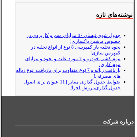
نوشته‌های تازه
جدول شوی نیسان 07 مزایای مهم و کاربردی در
خصوص ماشین پاکسازی!
نحوه تخلیه بار کمپرسی 8 نوع از انواع تخلیه در
کمپرس سازی!
موم کشی خودرو و 7 مورد علت و نحوه و مزایای
موم کاری!
بازیافت زباله و 7 نوع متفاوت برای بازیافت انوع زباله
های مصرفی!
ضوابط جدول گذاری معابر | 11 عنوان برای اصول
جدول گذاری، روش اجرا!
درباره شرکت