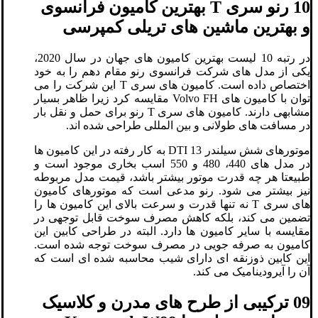
10 رنو سری T بهترین کامیون فرانسوی
و بهترین ماشین های تریلی کمپرسی
در رتبه 10 لیست بهترین کامیون های جهان در سال 2020،
یکی از مدل های شرکت فرانسوی رنو مقام دهم را به خود
اختصاص داده است. کامیون های سری T این شرکت را می
توان با کامیون های Volvo FH مقایسه کرد زیرا ظاهر بسیار
مشابهی دارند. کامیون های سری T رنو برای حمل و نقل بار
در مسافت های طولانی و بین المللی طراحی شده اند.
موتورهای شش سیلندر DTI 13 به کار رفته در این کامیون ها
در مدل های 440، 480 و 550 اسب بخاری موجود است و
طبیعتا هر چه قدرت موتور بیشتر باشد، قیمت مدل مربوطه
نیز بیشتر می شود. رنو مدعی است که موتورهای کامیون
های سری T نه تنها قدرت و سرعت بالای این کامیون ها را
تضمین می کند، بلکه کاهش مصرف سوخت قابل توجهی در
مقایسه با سایر کامیون ها دارد. البته در طراحی کابین این
کامیون به صرفه جویی در مصرف سوخت توجه شده است.
این کابین ذوزنقه ای دارای شیب محاسبه شده ای است که
آن را آیرودینامیک می کند.
09 ترکیبی از طرح های مدرن و کلاسیک