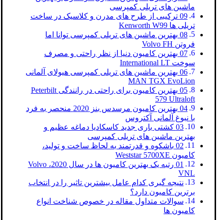
ماشین های تریلی کمپرسی
09 ترکیبی از طرح های مدرن و کلاسیک در ساخت
تریلی ها Kenworth W99
08 بهترین ماشین های تریلی کمپرسی توانا اما
فروتن Volvo FH
07 بهترین کامیون دنیا از نظر راحتی و مصرف
سوخت International LT
06 بهترین ماشین های تریلی کمپرسی هیولای آلمانی
MAN TGX EvoLion
05 بهترین کامیون برای راحتی در رانندگی Peterbilt
579 Ultraloft
04 بهترین کامیون مرسدس بنز 2020 منحصر به فرد
با نبوغ آلمانی آکتروس
03 کشتی باری جدید کاسکادیا دماغه عظیم و
بهترین ماشین های تریلی کمپرسی
02 باشکوه و قدرتمند به لحاظ ساخت و تولید،
کامیون Weststar 5700XE
01 رتبه یک بهترین کامیون ها در سال 2020، Volvo
VNL
نتیجه گیری کدام عامل بیشترین تاثیر را در انتخاب
برترین کامیون دارد؟
سوالات متداول مقاله در خصوص شناخت انواع
کامیون ها