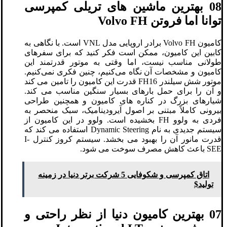
08 بهترین ماشین های تریلی کمپرسی
توانا اما فروتن Volvo FH
کامیون Volvo FH برادر اروپایی مدل VNL است. با نگاهی به
کابین این کامیون، ممکن است فکر کنید که برای سفرهای
طولانی مناسب نیست، اما وقتی به موتور قدرتمند این
کامیون و مشخصات آن نگاه می‌کنیم، چنین فکری نمی‌کنیم.
موتور شش سیلندر FH16 قدرت این کامیون را تامین می کند
و آن را برای حمل بارهای بسیار سنگین مناسب می کند.
شیارهای بزرگ در کناره های کامیون و همچنین طراحی
بیرونی کاملاً مبتنی بر اصول آیرودینامیک، سبک منحصر به
فردی به ولوو FH بخشیده است. ولوو در این کامیون از
سیستم جدیدی به نام Dynamic Steering استفاده می کند که
قدرت مانور آن را بهبود می بخشد. سیستم کروز کنترل I-
SEE باعث کاهش مصرف سوخت می شود.
اتاق کمپرسی و شکوفایی 5 شرکت برتر دنیا در زمینه
تولید$
07 بهترین کامیون دنیا از نظر راحتی و