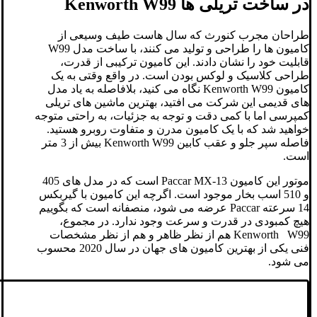
در ساخت تریلی ها Kenworth W99
طراحان مجرب کنورث که سال هاست طیف وسیعی از
کامیون ها را طراحی و تولید می کنند، با ساخت مدل W99
قابلیت خود را نشان دادند. این کامیون ترکیبی از قدرت،
طراحی کلاسیک و لوکس بودن است. در واقع وقتی به یک
کامیون Kenworth W99 نگاه می کنید، بلافاصله به یاد مدل
های قدیمی این شرکت می افتید، بهترین ماشین های تریلی
کمپرسی اما با کمی دقت و توجه به جزئیات، به راحتی متوجه
خواهید شد که با یک کامیون مدرن و متفاوت روبرو هستید.
فاصله سپر جلو و عقب کابین Kenworth W99 بیش از 3 متر
است.
موتور این کامیون Paccar MX-13 است که در مدل های 405
و 510 اسب بخار موجود است. اگرچه این کامیون با گیربکس
14 سرعته Paccar عرضه می شود، منصفانه است که بگوییم
هیچ کمبودی در قدرت و سرعت وجود ندارد. در مجموع،
Kenworth W99 هم از نظر ظاهر و هم از نظر مشخصات
فنی یکی از بهترین کامیون های جهان در سال 2020 محسوب
می شود.