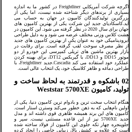
اگرچه شرکت آمریکایی Freightliner در کشور ما به اندازه
بسیاری از برندهای دیگر شناخته شده نیست، اما یکی از
بزرگترین تولیدکنندگان کامیون در جهان به حساب می
آید.کاسکادیای جدید این شرکت یکی از بهترین کامیون های
جهان برای سال 2020 در نظر گرفته می شود. این کامیون در
هشت کلاس وزنی مختلف عرضه می شود و به دلیل طراحی
آیرودینامیکی خود به عنوان یکی از بهترین کامیون های جدید
از نظر مصرف سوخت لقب گرفته است. برای رقابت در
بازار بهترین ماشین های تریلی کمپرسی این خودرو از دو
موتور DD15 و DD13، با گیربکس DT12، برای بهینه کردن
عملکرد خود استفاده می کند Cascadia.جدید Freightliner، با
طراحی دماغه و ظاهر کلاسیک خود، یک انتخاب عالی است.
02 باشکوه و قدرتمند به لحاظ ساخت و
تولید، کامیون Weststar 5700XE
هنگام انتخاب سخت‌ ترین و بادوام‌ ترین کامیون دنیا، یکی از
اولین نام‌هایی که به ذهن خطور می‌کند وسترن استار است.
کامیون های این برند همیشه ظاهری قوی داشته اند و مدل
جدید 5700XE نیز از این قاعده مستثنی نیست. سپر و
جلوپنجره چهار تکه جلوی این کامیون از فولاد ساخته شده
است که علاوه بر کشش بالا، زیبایی خاصی را ایجاد کرده