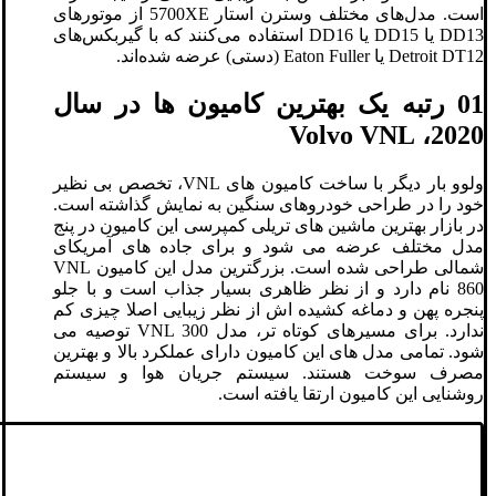
است. مدل‌های مختلف وسترن استار 5700XE از موتورهای
DD13 یا DD15 یا DD16 استفاده می‌کنند که با گیربکس‌های
Detroit DT12 یا Eaton Fuller (دستی) عرضه شده‌اند.
01 رتبه یک بهترین کامیون ها در سال
2020، Volvo VNL
ولوو بار دیگر با ساخت کامیون های VNL، تخصص بی نظیر
خود را در طراحی خودروهای سنگین به نمایش گذاشته است.
در بازار بهترین ماشین های تریلی کمپرسی این کامیون در پنج
مدل مختلف عرضه می شود و برای جاده های آمریکای
شمالی طراحی شده است. بزرگترین مدل این کامیون VNL
860 نام دارد و از نظر ظاهری بسیار جذاب است و با جلو
پنجره پهن و دماغه کشیده اش از نظر زیبایی اصلا چیزی کم
ندارد. برای مسیرهای کوتاه تر، مدل VNL 300 توصیه می
شود. تمامی مدل های این کامیون دارای عملکرد بالا و بهترین
مصرف سوخت هستند. سیستم جریان هوا و سیستم
روشنایی این کامیون ارتقا یافته است.