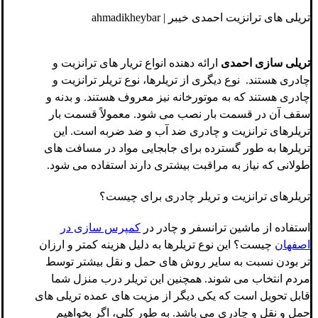
تریلی های ترانزیت احمدی خیبر | ahmadikheybar
تریلی سازی احمدی
ارائه دهنده انواع تریار های ترانزیت و
چادری هستند. نوع دیگری از تریلرها، نوع تریلر ترانزیت و
چادری هستند که به موتورخانه نیز معروف هستند. و بدنه و
سقف آن در قسمت بار نصب می شود. معمولاً قسمت بار
تریلرهای ترانزیت و چادری ضد آب و ضد ضربه است. این
تریلرها به طور گسترده برای جابجایی مواد در مسافت های
طولانی که نیاز به مراقبت بیشتری دارند استفاده می شود.
تریلرهای ترانزیت و تریلر چادری برای چیست؟
استفاده از ماشین ترانسفر و چادر در
کمپرس سازی در
اصفهان
چیست؟ این نوع تریلرها به دلیل هزینه کمتر و ارزان
تر بودن نسبت به سایر روش های حمل و نقل بیشتر توسط
مردم انتخاب می شوند. همچنین این تریلر درب منزل شما
قابل تحویل است که یکی دیگر از مزیت های عمده تریلی های
حمل و نقل و چادری می باشد. به طور کلی، اگر بخواهیم