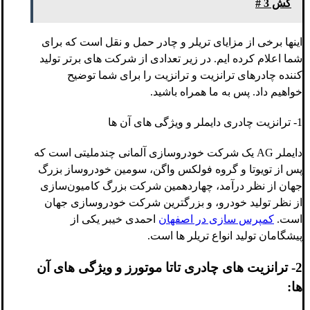
کش 3 #
اینها برخی از مزایای تریلر و چادر حمل و نقل است که برای
شما اعلام کرده ایم. در زیر تعدادی از شرکت های برتر تولید
کننده چادرهای ترانزیت و ترانزیت را برای شما توضیح
خواهیم داد. پس به ما همراه باشید.
1- ترانزیت چادری دایملر و ویژگی های آن ها
دایملر AG یک شرکت خودروسازی آلمانی چندملیتی است که
پس از تویوتا و گروه فولکس واگن، سومین خودروساز بزرگ
جهان از نظر درآمد، چهاردهمین شرکت بزرگ کامیون‌سازی
از نظر تولید خودرو، و بزرگترین شرکت خودروسازی جهان
است.
کمپرس سازی در اصفهان
احمدی خیبر یکی از
پیشگامان تولید انواع تریلر ها است.
2- ترانزیت های چادری تاتا موتورز و ویژگی های آن
ها: