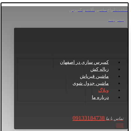
ساخت انواع ماشین آلات و کمپرس
تماس با ما
کمپرس سازی در اصفهان
زباله کش
ماشین قیرپاش
ماشین جدول شوی
وبلاگ
درباره ما
09133184738
تماس با ما