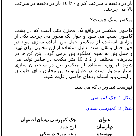
بار در دقیقه با سرعت کم و 7 تا 16 بار در دقیقه در سرعت
بالا می چرخند.
میکسر سنگ چیست؟
کامیون میکسر در واقع یک مخزن بتنی است که در پشت
کامیون نصب می شود و حول یک محور می چرخد. یکی از
مزایای استفاده از میکسر حمل بتن، آماده سازی مواد در
حین حمل و نقل است. دلیل استفاده از این مخازن برای تهیه
و حمل بتن به نحوه عملکرد بتن برمی گردد. بتن کن ها در
سایزهای مختلف از 2 تا 16 متر مکعب در ظاهر تولید می
شوند. امروزه استفاده از میکسر بتن در ساختمان سازی
بسیار متداول است. در طول تولید این مخازن برای اطمینان
از ایمنی باید استانداردهای خاصی رعایت شود.
فهرست تصاویری که می بینید
شکل 1: جک کمپرسی
شکل 2: کمپرسی نیسان
عنوان
جک کمپرسی نیسان اصفهان
دپارتمان
اوج شید
نویسنده
رعنا میرفندرسکی