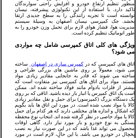
منظور تنظیم ارتفاع خودرو و افزایش راحتی سوارندگان
تاکید دارد. با استفاده از این تکنولوژی پیشرفته، نیسان
توانسته است تا تجربه رانندگی را به سطح جدیدی ارتقا
بخشد. جک کمپرسی نیسان اصفهان به وسیلهٔ سیستم
مدیریت هوا، فشار هوای لازم برای تحمل وزن خودرو را به
طور اتوماتیک تنظیم کرده است.
ویژگی های کلی اتاق کمپرسی شامل چه مواردی
می شود؟
اتاق های کمپرسی که در
کمپرس سازی در اصفهان
ساخته
می شود، معمولاً بر روی ماشین های بزرگی طراحی و
ساخته می شوند که قادر به جابجایی مقادیر زیادی مواد
هستند. مواد برای اتاق های کمپرسی نیز متفاوت است که
بیشتر از فلزات بادوام مانند فولاد ساخته شده اند. ممکن
است یک اتاق کمپرس یا انبار بار دیده باشید. اتاقی که بر روی
یک دستگاه بزرگ (کمپرسور) برای حمل و نقل مقادیر زیادی
کالا یا مواد نصب شده است. در مورد این اتاق ها باید بگویم
که اشکال و اندازه های مختلفی دارند که هر کدام برای حمل
کالا یا مواد خاصی در نظر گرفته شده اند. انتخاب نوع محفظه
بستگی به نوع خودرو و بار مورد نیاز دارد. گاهی اوقات
محصول می تواند غذا باشد که در این صورت نیاز به نصب
یخچال در خودرو می باشد. با این حال، لازم است در مورد