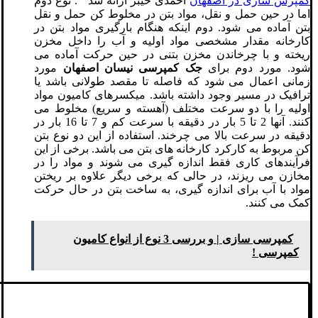
کمپرس سازی در اصفهان
احمدی خیبر ارائه شد . نوع دوم
اما در حین حمل و نقل، مواد بتن در مخلوط کن حمل و نقل
بتن آماده می شود. دوم اینکه هنگام بارگیری مواد بتن در
کارخانه مقدار مشخصی مواد اولیه و آب را داخل مخزن
ریخته و با چرخاندن مخزن بتنی در حین حرکت آماده می
شود. مورد دوم برای
جک کمپرسی نیسان اصفهان
مورد
زمانی اعمال می شود که فاصله تا مقصد طولانی باشد یا
ترافیک در مسیر وجود داشته باشد. میکسرهای کامیون مواد
اولیه را با دو سرعت مختلف (آهسته و سریع) مخلوط می
کنند. آنها 2 تا 5 بار در دقیقه با سرعت کم و 7 تا 16 بار در
دقیقه در سرعت بالا می چرخند. استفاده از این دو نوع بتن
کن مربوط به کارکرد کارخانه های بتن می باشد. برخی از این
فرآیندهای کاری فقط اندازه گیری می شوند و مواد را در
مخازن می ریزند، در حالی که برخی دیگر علاوه بر ریختن
مواد با آب برای اندازه گیری، به ساخت بتن در حال حرکت
کمک می کنند.
کمپرسی سازی | و بررسی 3 نوع از انواع کامیون
کمپرسی !