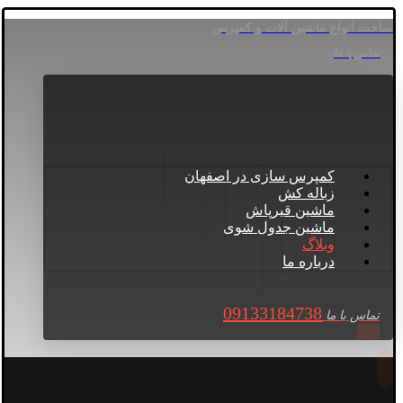
ساخت انواع ماشین آلات و کمپرس
تماس با ما
کمپرس سازی در اصفهان
زباله کش
ماشین قیرپاش
ماشین جدول شوی
وبلاگ
درباره ما
09133184738
تماس با ما