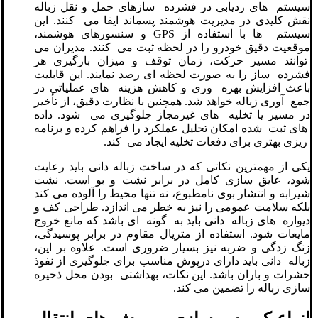
سیستم های ردیابی در فشرده سازهای حمل و نقل زباله
نقش کلیدی در مدیریت هوشمند پسماند ایفا می کنند. این
سیستم ها با استفاده از GPS و سنسورهای هوشمند،
موقعیت دقیق خودرو را در لحظه ثبت می کنند. مدیران می
توانند مسیر حرکت، زمان توقف و میزان بارگیری هر
فشرده ساز را به صورت لحظه ای رصد نمایند. این قابلیت
باعث افزایش بهره وری و کاهش هزینه های عملیاتی در
جمع آوری زباله خواهد شد. همچنین با نظارت دقیق، از تأخیر
در مسیر یا تخلیه های غیرمجاز جلوگیری می شود. داده
های ثبت شده امکان تحلیل عملکرد را فراهم کرده و برنامه
ریزی بهتری برای دفعات تخلیه ایجاد می کند.
یکی از مهمترین نکاتی که در ساخت زباله دانی باید رعایت
شود، عایق سازی کامل در برابر نشت و بو است. نشت
شیرابه و انتشار بوی نامطبوع، نه تنها محیط را آلوده می کند
بلکه سلامت عمومی را نیز به خطر می اندازد. طراحی کف و
دیواره های زباله دانی باید به گونه ای باشد که مانع خروج
مایعات شود. استفاده از متریال مقاوم در برابر پوسیدگی،
زنگ زدگی و ضربه نیز بسیار ضروری است. علاوه بر این،
زباله دانی باید دارای درپوش مناسب برای جلوگیری از نفوذ
حشرات و باران باشد. این نکات، بهداشتی بودن محل ذخیره
سازی زباله را تضمین می کند.