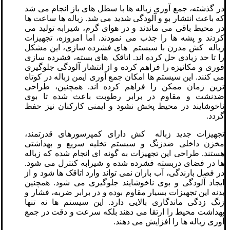
در گذشته، جمع آوری زباله ها با سطل های باز انجام می شد
که باعث انتشار بو و آلودگی شدید می شد. زباله ها ساعت ها
در محیط باقی می ماندند و در هوای گرم، شیرابه تولید می
کردند و پشه ها را جذب می نمودند. اما امروزه، تجهیزات
زباله کش مدرن با سیستم های فشرده سازی، این مشکل
را تا حد زیادی حل کرده اند. اتاقک های بسته، فشرده سازی
فوری و مکانیزه را فراهم کرده و از انتشار آلودگی جلوگیری
می کنند. این سیستم ها امکان جمع آوری ایمن زباله در کوتاه
ترین زمان ممکن را فراهم کرده اند. همچنین، طراحی
ضدنشت و مقاوم در برابر رطوبت باعث شده تا بوی
ناخوشایند در محیط پخش نشود و ایمنی کارکنان نیز حفظ
گردد.
تجهیزات جدید زباله کش دارای کمپرسورهای قدرتمند،
مخزن داخلی ضدزنگ و سیستم تخلیه سریع و بهداشتی
هستند. طراحی این تجهیزات به گونه ای انجام شده که زباله
ها در فضای دربسته فشرده شده و شیرابه کنترل می شود.
در فصل بارندگی، آب باران نمی تواند وارد اتاقک ها شود و از
ایجاد آلودگی و بوی ناخوشایند جلوگیری می شود. همچنین
بدنه این تجهیزات بسیار مقاوم بوده و در برابر ضربه، فشار و
زنگ زدگی ماندگاری بالایی دارد. این سیستم ها نه تنها
بهداشت محیط را ارتقا می دهند بلکه سرعت و دقت در جمع
آوری زباله ها را افزایش می دهند.