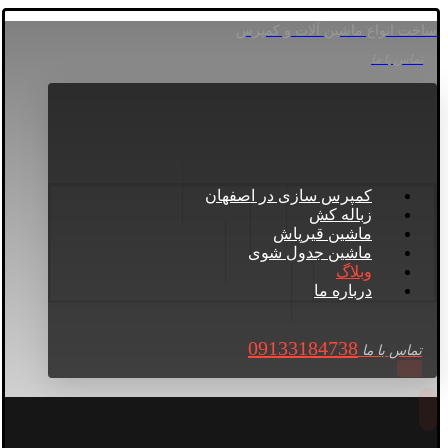
ساخت انواع ماشین آلات و کمپرس
تماس با ما
کمپرس سازی در اصفهان
زباله کش
ماشین قیرپاش
ماشین جدول شوی
وبلاگ
درباره ما
09133184738
تماس با ما