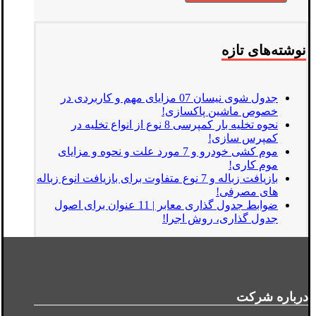
نوشته‌های تازه
جدول شوی نیسان 07 مزایای مهم و کاربردی در
خصوص ماشین پاکسازی!
نحوه تخلیه بار کمپرسی 8 نوع از انواع تخلیه در
کمپرس سازی!
موم کشی خودرو و 7 مورد علت و نحوه و مزایای
موم کاری!
بازیافت زباله و 7 نوع متفاوت برای بازیافت انوع زباله
های مصرفی!
ضوابط جدول گذاری معابر | 11 عنوان برای اصول
جدول گذاری، روش اجرا!
درباره شرکت