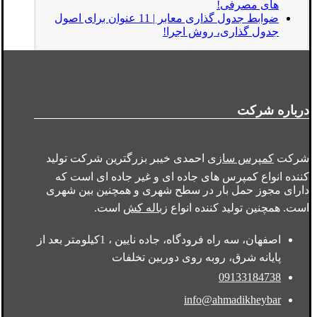
های مصرفی!
ضوابط جدول گذاری معابر | 11 عنوان برای اصول
جدول گذاری، روش اجرا!
درباره شرکت
شرکت
کمپرس سازی
احمدی خیبر بزرگترین شرکت تولید
کننده انواع کمپرس های جاده ای و غیر جاده ای است که
دارای مجوز حمل بار در سطح شهری و همچنین بین شهری
است. همچنین تولید کننده انواع
زباله کش
است.
اصفهان، سه راه فرودگاه، جاده نایین ، 1کیلومتر بعد از
پایانه شرق، روبه روی دوربین تخلفات
09133184738
info@ahmadikheybar