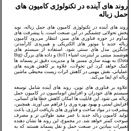
روند های آینده در تکنولوژی کامیون‌ های
حمل زباله
روند های آینده در تکنولوژی کامیون ‌های حمل زباله، نوید
بخش تحولاتی چشمگیر در این صنعت است. با پیشرفت ‌های
مداوم در حوزه فناوری‌ های سبز، انتظار می‌رود کامیون
زباله جدید با موتور های الکتریکی و هیبریدی کارآمدتر،
جایگزین مدل‌ های سنتی شود. استفاده از سیستم ‌های
هوشمند مبتنی بر اینترنت اشیاء (IoT) و داده‌ های بزرگ (Big
Data) به بهینه ‌سازی مسیر ها و مدیریت دقیق ‌تر پسماند ها
کمک خواهد کرد. این تحولات، علاوه بر کاهش هزینه‌ های
عملیاتی، نقش مهمی در کاهش اثرات زیست‌ محیطی ماشین
زباله‌ ای ایفا می‌کند.
علاوه بر فناوری ‌های نوین، روند های آینده شامل توسعه
سیستم‌ های خودران و افزایش اتوماسیون در کامیون حمل
زباله می‌ شود. این قابلیت‌ ها امکان کاهش خطا های انسانی،
افزایش ایمنی و بهبود بهره‌ وری را فراهم می‌ آورند. همچنین،
پیشرفت در مواد ساخت و فناوری ‌های بازیافت انرژی، باعث
تولید کامیون زباله جدید با عمر مفید طولانی ‌تر و مصرف
سوخت کمتر خواهد شد. در مجموع، این روند ها نشان‌ دهنده
تغییرات بنیادین در صنعت حمل و نقل پسماند هستند که به