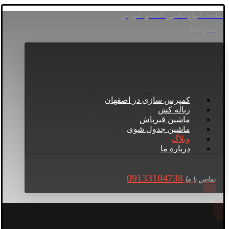
ساخت انواع ماشین آلات و کمپرس
تماس با ما
کمپرس سازی در اصفهان
زباله کش
ماشین قیرپاش
ماشین جدول شوی
وبلاگ
درباره ما
09133184738
تماس با ما