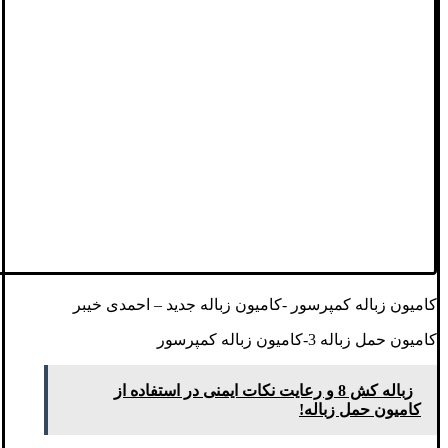
کامیون زباله کمپرسور -کامیون زباله جدید – احمدی خیبر
کامیون حمل زباله 3-کامیون زباله کمپرسور
زباله کش 8 و رعایت نکات ایمنی در استفاده از
کامیون حمل زباله!