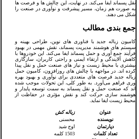
نقل پسماند ایفا می‌کند. در نهایت، این چالش ‌ها و فرصت‌ ها
به صورت هم ‌زمان، مسیر پیشرفت و نوآوری در صنعت را
شکل می‌ دهند.
جمع بندی مطالب
کامیون زباله جدید با فناوری‌ های نوین، طراحی بهینه و
سیستم‌ های هوشمند مدیریت پسماند، نقش مهمی در بهبود
فرآیند جمع ‌آوری و حمل پسماند ایفا می‌کند. این خودروها با
کاهش آلایندگی و ارتقاء ایمنی و راحتی کاربران، سازگاری
بیشتری با محیط ‌زیست و نیاز های صنعت حمل و نقل پیدا
کرده ‌اند. در مواجهه با چالش‌ های روزافزون، کامیون حمل
زباله جدید فرصت ‌های متعددی برای نوآوری و بهبود بهره‌
وری فراهم می‌آورد. به ‌طور کلی، این تحولات موجب شده‌
اند که صنعت حمل و نقل پسماند به سمت توسعه پایدار و
هوشمند سازی حرکت کند و نقش مؤثری در حفاظت از
محیط زیست ایفا نماید.
عنوان
زباله کش
نویسنده
محسنی
دپارتمان
اوج شید
تعداد کلمات
1503 کلمه