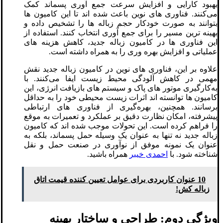
بهبود کارایی و افزایش سرعت جمع ‌آوری پسماند کمک
می‌کنند. فناوری ‌های نوین باعث شده ‌اند تا این کامیون ‌ها
بتوانند به‌ صورت خودکار حجم زباله‌ ها را تشخیص داده و
بهینه‌ ترین مسیر را برای جمع‌ آوری انتخاب کنند. استفاده از
این فناوری ‌ها در کامیون زباله جدید، کاهش هزینه ‌های
عملیاتی و افزایش بهره ‌وری را به همراه داشته است.
علاوه بر این، فناوری‌ های نوین در کامیون زباله جدید نقش
مهمی در کاهش آلودگی محیط ‌زیست ایفا می‌کنند. با
به‌کارگیری موتور های پاک و سیستم‌ های بازیافت انرژی، این
کامیون‌ ها توانسته ‌اند اثرات زیست‌ محیطی خود را به حداقل
برسانند. همچنین، بهره‌گیری از فناوری ‌های ارتباطی
پیشرفته، امکان نظارت دقیق بر عملکرد و تعمیرات به موقع
را فراهم کرده است. این تحولات موجب شده ‌اند که کامیون
زباله جدید نه تنها به عنوان یک وسیله حمل پسماند، بلکه به
عنوان یک نمونه موفق از نوآوری در صنعت حمل و نقل
شناخته شود. با
احمدی خیبر
همراه باشید.
10 عنوان کاربردی برای عوامل تعیین کننده قیمت اتاق
زباله کش!
ویژگی دوم: طراحی و ساختار بهینه