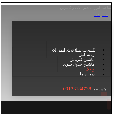
ساخت انواع ماشین آلات و کمپرس
تماس با ما
کمپرس سازی در اصفهان
زباله کش
ماشین قیرپاش
ماشین جدول شوی
وبلاگ
درباره ما
09133184738
تماس با ما