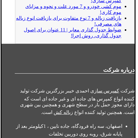
کمپرس سازی!
موم کشی خودرو و 7 مورد علت و نحوه و مزایای
موم کاری!
بازیافت زباله و 7 نوع متفاوت برای بازیافت انوع زباله
های مصرفی!
ضوابط جدول گذاری معابر | 11 عنوان برای اصول
جدول گذاری، روش اجرا!
درباره شرکت
شرکت
کمپرس سازی
احمدی خیبر بزرگترین شرکت تولید
کننده انواع کمپرس های جاده ای و غیر جاده ای است که
دارای مجوز حمل بار در سطح شهری و همچنین بین شهری
است. همچنین تولید کننده انواع
زباله کش
است.
اصفهان، سه راه فرودگاه، جاده نایین ، 1کیلومتر بعد از
پایانه شرق، روبه روی دوربین تخلفات