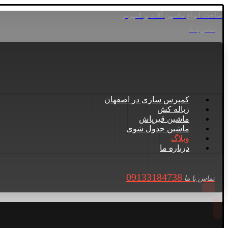
ساخت انواع ماشین آلات و کمپرس
تماس با ما
کمپرس سازی در اصفهان
زباله کش
ماشین قیرپاش
ماشین جدول شوی
وبلاگ
درباره ما
09133184738
تماس با ما