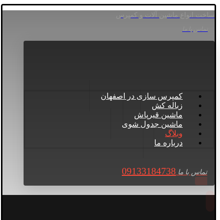
ساخت انواع ماشین آلات و کمپرس
تماس با ما
کمپرس سازی در اصفهان
زباله کش
ماشین قیرپاش
ماشین جدول شوی
وبلاگ
درباره ما
09133184738
تماس با ما