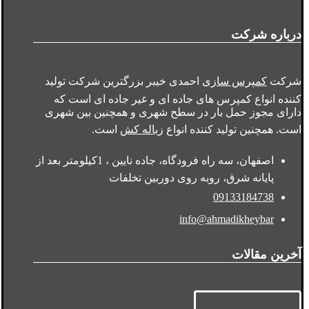
درباره شرکت
شرکت
کمپرس سازی
احمدی خیبر بزرگترین شرکت تولید
کننده انواع کمپرس های جاده ای و غیر جاده ای است که
دارای مجوز حمل بار در سطح شهری و همچنین بین شهری
است. همچنین تولید کننده انواع
زباله کش
است.
اصفهان، سه راه فرودگاه، جاده نایین ، 1کیلومتر بعد از
پایانه شرق، روبه روی دوربین تخلفات
09133184738
info@ahmadikheybar
آخرین مقالات