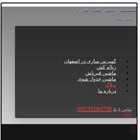
ساخت انواع ماشین آلات و کمپرس
تماس با ما
کمپرس سازی در اصفهان
زباله کش
ماشین قیرپاش
ماشین جدول شوی
وبلاگ
درباره ما
09133184738
تماس با ما